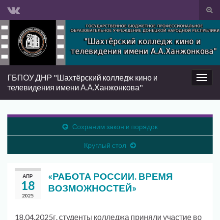
Вкл/
вык
Search for:
фор
пои
ГБПОУ ДНР "Шахтёрский колледж кино и
Вкл/
телевидения имени А.А.Ханжонкова"
выкл
нави
Сохраним закон и порядок
Круглый стол
«РАБОТА РОССИИ. ВРЕМЯ
АПР
18
ВОЗМОЖНОСТЕЙ»
2025
18.04.2025г. студенты колледжа приняли участие во