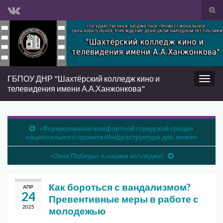
Вкл/
вык
Search for:
фор
пои
ГБПОУ ДНР "Шахтёрский колледж кино и
Вкл/
телевидения имени А.А.Ханжонкова"
выкл
нави
«Формирование комфортной городской среды»
национального проекта«Инфраструктура для жизни»
«Окна Победы» в нашем колледже!
Как бороться с вандализмом?
АПР
24
Превентивные меры в работе с
2025
молодежью