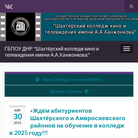
Вкл/
вык
Search for:
фор
пои
ГБПОУ ДНР "Шахтёрский колледж кино и
Вкл/
телевидения имени А.А.Ханжонкова"
выкл
нави
«Кино Победы!» в «КиноМИРе»
Донбасс.Гранты
«Ждём абитуриентов
АПР
30
Шахтёрского и Амвросиевского
2025
районов на обучение в колледж
в 2025 году!!!