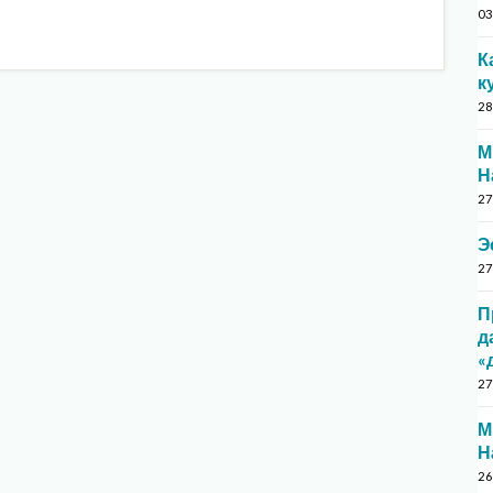
03
К
к
28
М
Н
27
Э
27
П
д
«
27
М
Н
26