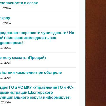
езопасности в лесах
.07.2026
скроу
.07.2026
редлагают перевести чужие деньги? Не
айте мошенникам сделать вас
дроппером»!
.07.2026
е могу сказать «Прощай»
.07.2026
ействия населения при обстреле
.07.2026
тдел ГО и ЧС МКУ «Управление ГО и ЧС»
дминистрации Шахтерского
униципального округа информирует:
.07.2026