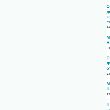
О
д
к
с
26
М
Н
24
С
л
о
23
М
Н
22
П
з