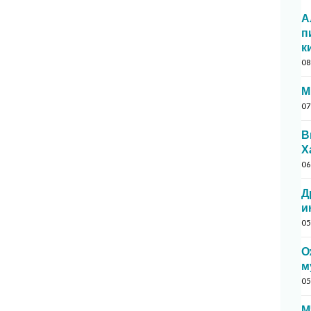
А
п
к
08
М
07
В
Х
06
Д
и
05
О
м
05
М