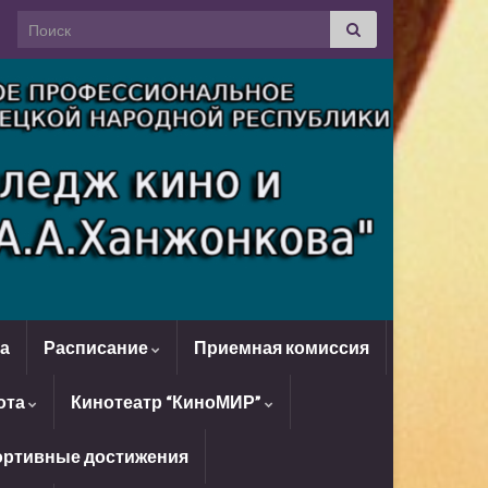
Search for:
да
Расписание
Приемная комиссия
ота
Кинотеатр “КиноМИР”
ртивные достижения