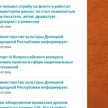
н прошел службу на флоте и работал
иректором школы, но стал знаменитым
ак писатель, актер, драматург,
ценарист и режиссер
.07.2026
инистерство культуры Донецкой
ародной Республики информирует:
.07.2026
тарт IX Всероссийского конкурса
учших практик в сфере национальных
тношений
.07.2026
инистерство культуры Донецкой
ародной Республики информирует:
.07.2026
ри обнаружении вражеских дронов
воните по номеру 109. Это телефон