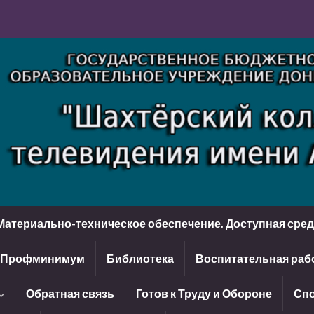
Материально-техническое обеспечение. Доступная сре
Профминимум
Библиотека
Воспитательная раб
Обратная связь
Готов к Труду и Обороне
Спо