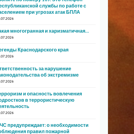
еспубликанской службы по работе с
аселением при угрозах атак БПЛА
.07.2026
акая многогранная и харизматичная…
.07.2026
егенды Краснодарского края
.07.2026
тветственность за нарушение
аконодательства об экстремизме
.07.2026
ерроризм и опасность вовлечения
одростков в террористическую
еятельность
.07.2026
ЧС предупреждает: о необходимости
облюдения правил пожарной