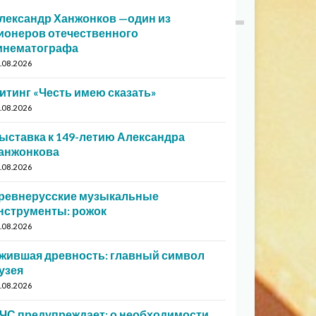
лександр Ханжонков —один из
ионеров отечественного
инематографа
.08.2026
итинг «Честь имею сказать»
.08.2026
ыставка к 149-летию Александра
анжонкова
.08.2026
ревнерусские музыкальные
нструменты: рожок
.08.2026
жившая древность: главный символ
узея
.08.2026
ЧС предупреждает: о необходимости