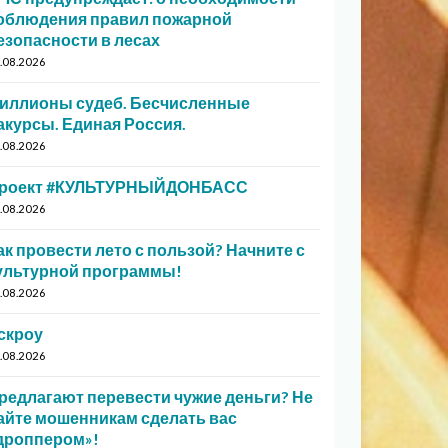
облюдения правил пожарной
езопасности в лесах
.08.2026
иллионы судеб. Бесчисленные
акурсы. Единая Россия.
.08.2026
роект #КУЛЬТУРНЫЙДОНБАСС
.08.2026
ак провести лето с пользой? Начните с
ультурной программы!
.08.2026
скроу
.08.2026
редлагают перевести чужие деньги? Не
айте мошенникам сделать вас
дроппером»!