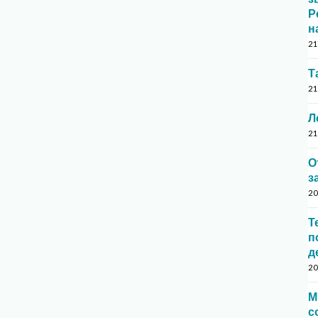
Р
н
21
Т
21
Л
21
О
з
20
Т
п
д
20
М
с