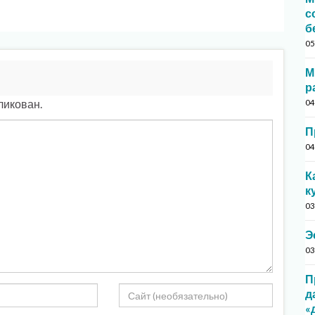
с
б
05
М
р
ликован.
04
П
04
К
к
03
Э
03
П
д
«