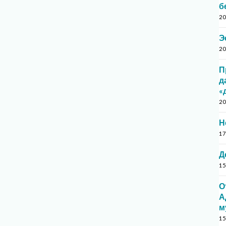
б
20
Э
20
П
д
«
20
Н
17
Д
15
О
А
м
15