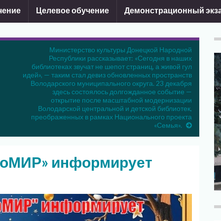
чение
Целевое обучение
Демонстрационный экз
Министерство культуры Донецкой Народной
Республики рассказывает: «Сегодня в наших
библиотеках звучат не шепот страниц, а живой гул
идей», — таким стал девиз обновленных пространств
Володарского муниципального округа. 23 декабря
здесь состоялось долгожданное событие —
открытие после масштабной модернизации
Володарской центральной и детской библиотек,
преображенных в рамках Национального проекта
«Семья».
ноМИР» информирует