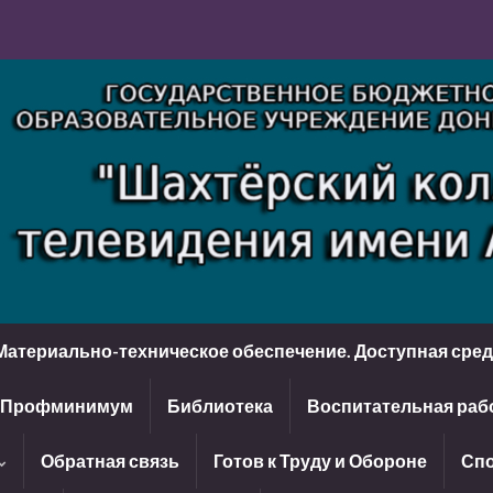
Материально-техническое обеспечение. Доступная сре
Профминимум
Библиотека
Воспитательная раб
Обратная связь
Готов к Труду и Обороне
Спо