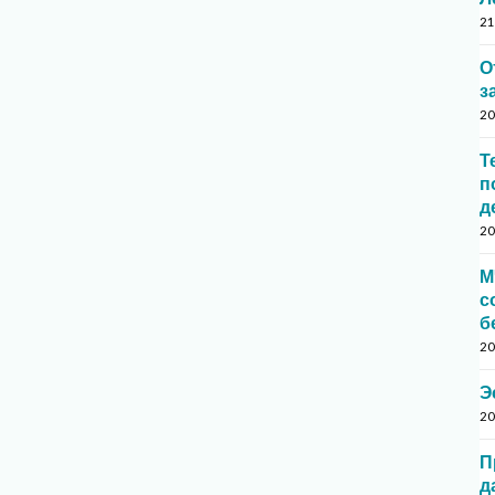
21
О
з
20
Т
п
д
20
М
с
б
20
Э
20
П
д