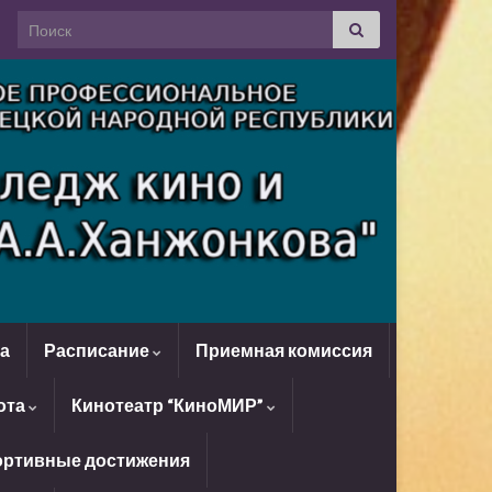
Search for:
да
Расписание
Приемная комиссия
ота
Кинотеатр “КиноМИР”
ртивные достижения