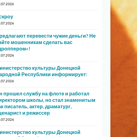
.07.2026
скроу
.07.2026
редлагают перевести чужие деньги? Не
айте мошенникам сделать вас
дроппером»!
.07.2026
инистерство культуры Донецкой
ародной Республики информирует:
.07.2026
н прошел службу на флоте и работал
иректором школы, но стал знаменитым
ак писатель, актер, драматург,
ценарист и режиссер
.07.2026
инистерство культуры Донецкой