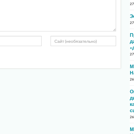
27
Э
27
П
д
«
27
М
Н
26
О
д
к
с
26
М