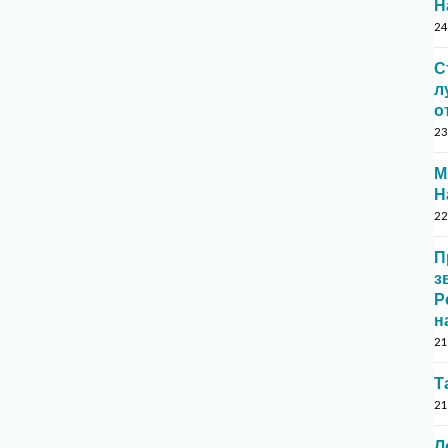
Н
24
С
л
о
23
М
Н
22
П
з
Р
н
21
Т
21
Л