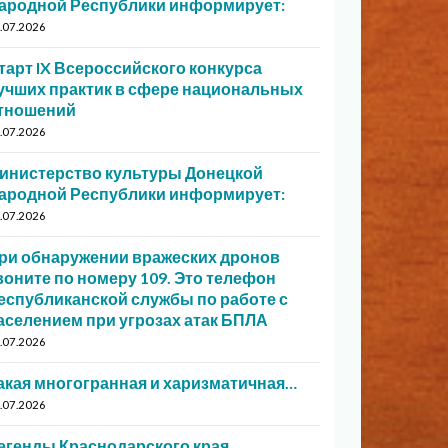
ародной Республики информирует:
.07.2026
тарт IX Всероссийского конкурса
учших практик в сфере национальных
тношений
.07.2026
инистерство культуры Донецкой
ародной Республики информирует:
.07.2026
ри обнаружении вражеских дронов
воните по номеру 109. Это телефон
еспубликанской службы по работе с
аселением при угрозах атак БПЛА
.07.2026
акая многогранная и харизматичная…
.07.2026
егенды Краснодарского края