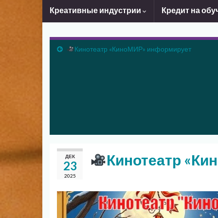
Креативные индустрии
Кредит на обу
Кинотеатр «КиноМИР» информирует
Кинотеатр «Ки
ДЕК
23
2025