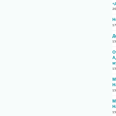
«
20
Н
17
Д
15
О
А
м
15
М
Н
15
М
Н
15