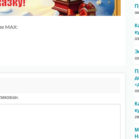
П
04
К
ре MAX:
к
03
Э
03
П
д
«
03
ликован.
К
к
28
М
Н