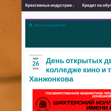
Креативные индустрии
Кредит на обу
«Все лучшее детям»
День открытых д
МАР
26
колледже кино и 
2026
Ханжонкова