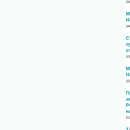
26
М
Н
24
С
л
о
23
М
Н
22
П
з
Р
н
21
Т