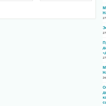
М
Н
27
Э
27
П
д
«
27
М
Н
26
О
д
к
с