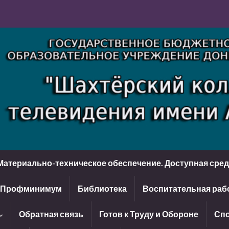
Материально-техническое обеспечение. Доступная сре
Профминимум
Библиотека
Воспитательная раб
Обратная связь
Готов к Труду и Обороне
Спо