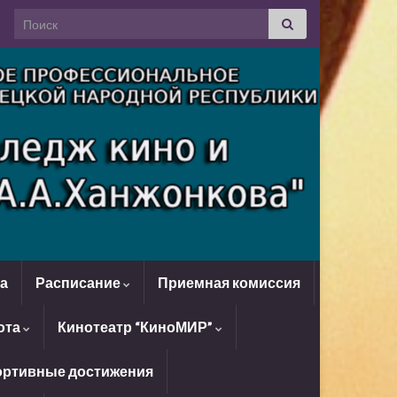
Search for:
да
Расписание
Приемная комиссия
ота
Кинотеатр “КиноМИР”
ртивные достижения