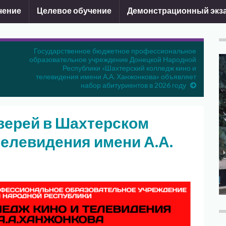
чение
Целевое обучение
Демонстрационный экз
Государственное бюджетное профессиональное
образовательное учреждение Донецкой Народной
Республики «Шахтерский колледж кино и
телевидения имени А.А. Ханжонкова» объявляет
набор абитуриентов в 2026 году
верей в Шахтерском
телевидения имени А.А.