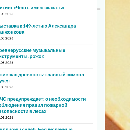
итинг «Честь имею сказать»
.08.2026
ыставка к 149-летию Александра
анжонкова
.08.2026
ревнерусские музыкальные
нструменты: рожок
.08.2026
жившая древность: главный символ
узея
.08.2026
ЧС предупреждает: о необходимости
облюдения правил пожарной
езопасности в лесах
.08.2026
иллионы судеб. Бесчисленные