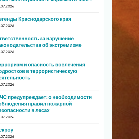
.07.2026
егенды Краснодарского края
.07.2026
тветственность за нарушение
аконодательства об экстремизме
.07.2026
ерроризм и опасность вовлечения
одростков в террористическую
еятельность
.07.2026
ЧС предупреждает: о необходимости
облюдения правил пожарной
езопасности в лесах
.07.2026
скроу
.07.2026