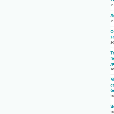
21
Л
21
О
з
20
Т
п
д
20
М
с
б
20
Э
20