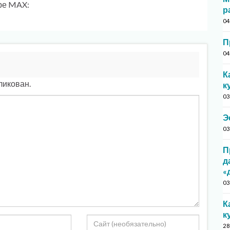
ре MAX:
р
04
П
04
К
ликован.
к
03
Э
03
П
д
«
03
К
к
28