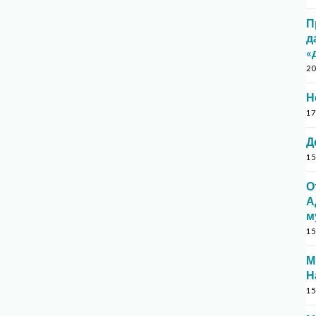
П
д
«
20
Н
17
Д
15
О
А
м
15
М
Н
15