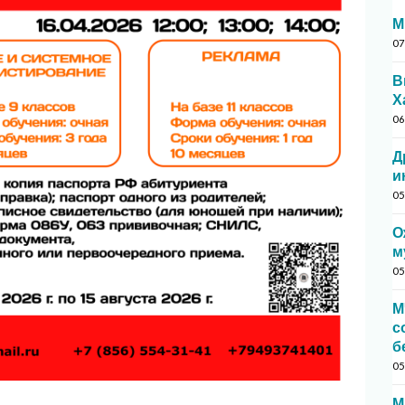
М
07
В
Х
06
Д
и
05
О
м
05
М
с
б
05
М