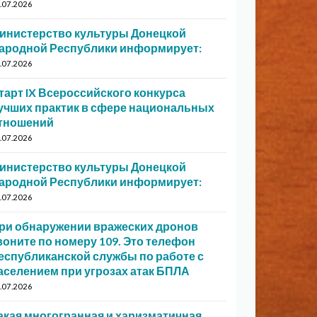
.07.2026
инистерство культуры Донецкой
ародной Республики информирует:
.07.2026
тарт IX Всероссийского конкурса
учших практик в сфере национальных
тношений
.07.2026
инистерство культуры Донецкой
ародной Республики информирует:
.07.2026
ри обнаружении вражеских дронов
воните по номеру 109. Это телефон
еспубликанской службы по работе с
аселением при угрозах атак БПЛА
.07.2026
акая многогранная и харизматичная…