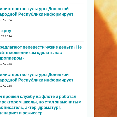
инистерство культуры Донецкой
ародной Республики информирует:
.07.2026
скроу
.07.2026
редлагают перевести чужие деньги? Не
айте мошенникам сделать вас
дроппером»!
.07.2026
инистерство культуры Донецкой
ародной Республики информирует:
.07.2026
н прошел службу на флоте и работал
иректором школы, но стал знаменитым
ак писатель, актер, драматург,
ценарист и режиссер