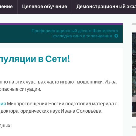
чение
Целевое обучение
Демонстрационный экз
Профориентационный десант Шахтерского
колледжа кино и телевидения
пуляции в Сети!
но на этих чувствах часто играют мошенники. Из‑за
 опасные ситуации.
ния
Минпросвещения России подготовил материал с
 доктора юридических наук Ивана Соловьёва.
дных!