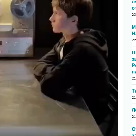
л
о
23
М
Н
22
П
з
Р
н
21
Т
21
Л
21
О
з