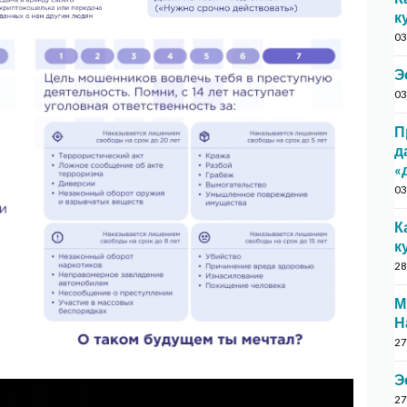
к
03
Э
03
П
д
«
03
К
к
28
М
Н
27
Э
27