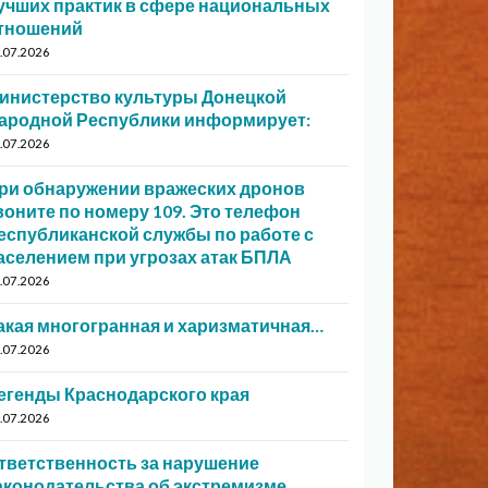
учших практик в сфере национальных
тношений
.07.2026
инистерство культуры Донецкой
ародной Республики информирует:
.07.2026
ри обнаружении вражеских дронов
воните по номеру 109. Это телефон
еспубликанской службы по работе с
аселением при угрозах атак БПЛА
.07.2026
акая многогранная и харизматичная…
.07.2026
егенды Краснодарского края
.07.2026
тветственность за нарушение
аконодательства об экстремизме