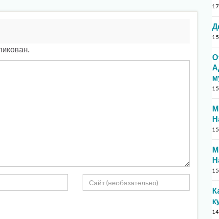
17
Д
15
ликован.
О
А
м
15
М
Н
15
М
Н
15
К
к
14