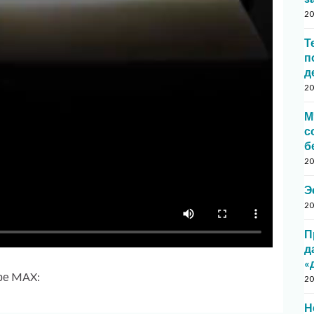
20
Т
п
д
20
М
с
б
20
Э
20
П
д
«
ре MAX:
20
Н