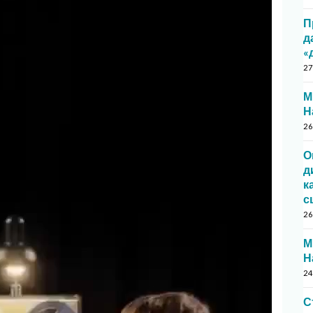
П
д
«
27
М
Н
26
О
д
к
с
26
М
Н
24
С