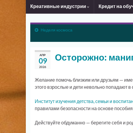
Креативные индустрии
Кредит на обу
Неделя космоса
Осторожно: мани
АПР
09
2026
Желание помочь близким или друзьям — имен
этого взрослые и дети невольно попадают в
Институт изучения детства, семьи и воспита
правилами безопасности на основе пособия
Действуйте обдуманно — берегите себя и ро