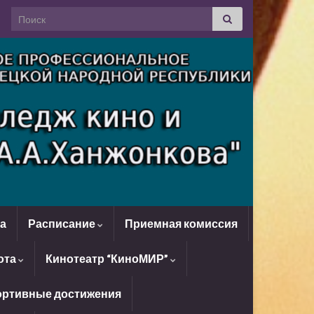
Search for:
да
Расписание
Приемная комиссия
ота
Кинотеатр “КиноМИР”
ртивные достижения