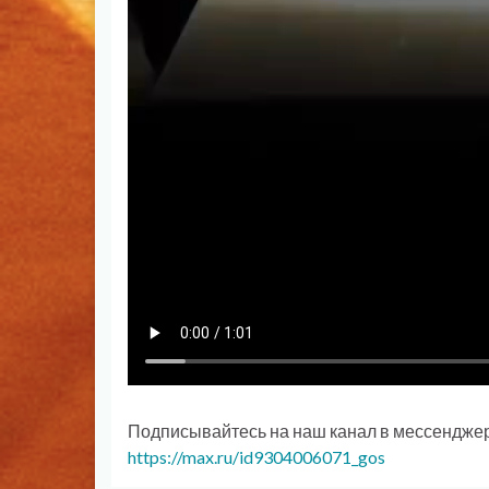
Подписывайтесь на наш канал в мессендже
https://max.ru/id9304006071_gos