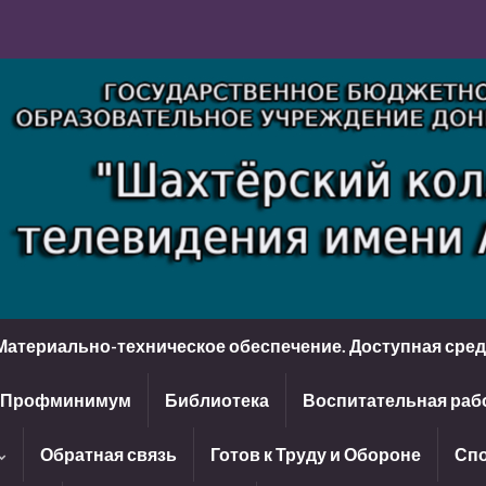
Материально-техническое обеспечение. Доступная сре
Профминимум
Библиотека
Воспитательная раб
Обратная связь
Готов к Труду и Обороне
Спо