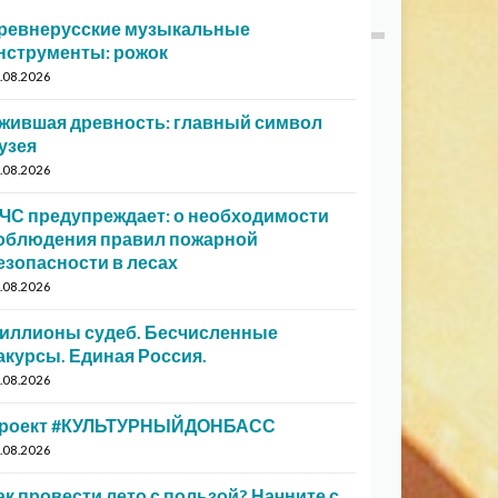
ревнерусские музыкальные
нструменты: рожок
.08.2026
жившая древность: главный символ
узея
.08.2026
ЧС предупреждает: о необходимости
облюдения правил пожарной
езопасности в лесах
.08.2026
иллионы судеб. Бесчисленные
акурсы. Единая Россия.
.08.2026
роект #КУЛЬТУРНЫЙДОНБАСС
.08.2026
ак провести лето с пользой? Начните с