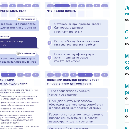
Д
и
05
О
м
05
М
с
б
05
М
р
04
П
04
К