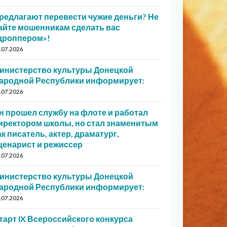
редлагают перевести чужие деньги? Не
айте мошенникам сделать вас
дроппером»!
.07.2026
инистерство культуры Донецкой
ародной Республики информирует:
.07.2026
н прошел службу на флоте и работал
иректором школы, но стал знаменитым
ак писатель, актер, драматург,
ценарист и режиссер
.07.2026
инистерство культуры Донецкой
ародной Республики информирует:
.07.2026
тарт IX Всероссийского конкурса