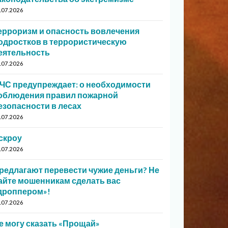
.07.2026
ерроризм и опасность вовлечения
одростков в террористическую
еятельность
.07.2026
ЧС предупреждает: о необходимости
облюдения правил пожарной
езопасности в лесах
.07.2026
скроу
.07.2026
редлагают перевести чужие деньги? Не
айте мошенникам сделать вас
дроппером»!
.07.2026
е могу сказать «Прощай»