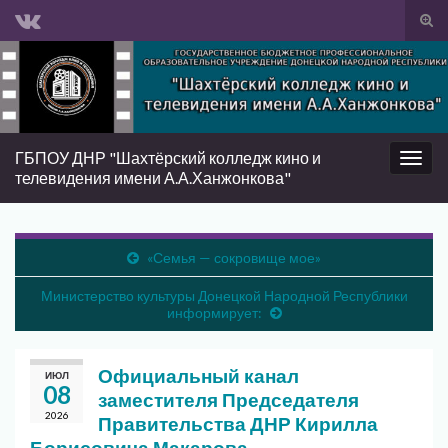
Вкл/
вык
Search for:
фор
пои
ГБПОУ ДНР "Шахтёрский колледж кино и
Вкл/
телевидения имени А.А.Ханжонкова"
выкл
нави
«Семья — сокровище мое»
Министерство культуры Донецкой Народной Республики
информирует:
Официальный канал
ИЮЛ
08
заместителя Председателя
2026
Правительства ДНР Кирилла
Борисовича Макарова