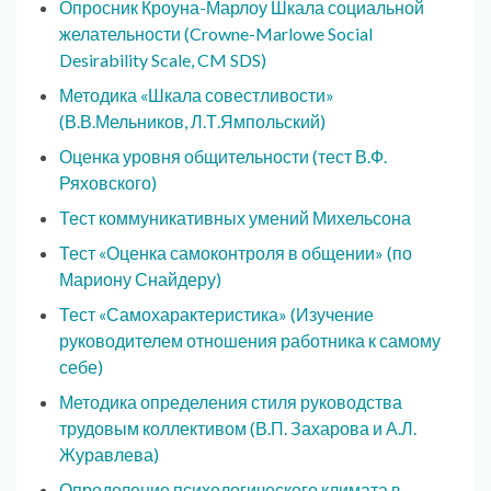
Опросник Кроуна-Марлоу Шкала социальной
желательности (Crowne-Marlowe Social
Desirability Scale, CM SDS)
Методика «Шкала совестливости»
(В.В.Мельников, Л.Т.Ямпольский)
Оценка уровня общительности (тест В.Ф.
Ряховского)
Тест коммуникативных умений Михельсона
Тест «Оценка самоконтроля в общении» (по
Мариону Снайдеру)
Тест «Самохарактеристика» (Изучение
руководителем отношения работника к самому
себе)
Методика определения стиля руководства
трудовым коллективом (В.П. Захарова и А.Л.
Журавлева)
Определение психологического климата в