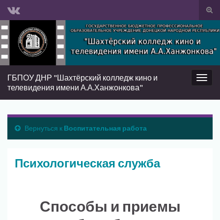
Вкл/
вык
Search for:
фор
пои
ГБПОУ ДНР "Шахтёрский колледж кино и
Вкл/
телевидения имени А.А.Ханжонкова"
выкл
нави
Вернуться к
Воспитательная работа
Психологическая служба
Способы и приемы