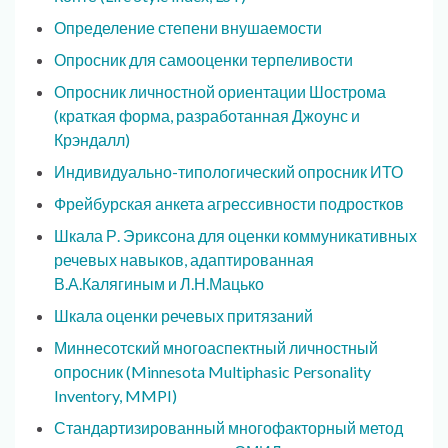
Определение степени внушаемости
Опросник для самооценки терпеливости
Опросник личностной ориентации Шострома
(краткая форма, разработанная Джоунс и
Крэндалл)
Индивидуально-типологический опросник ИТО
Фрейбурская анкета агрессивности подростков
Шкала Р. Эриксона для оценки коммуникативных
речевых навыков, адаптированная
В.А.Калягиным и Л.Н.Мацько
Шкала оценки речевых притязаний
Миннесотский многоаспектный личностный
опросник (Minnesota Multiphasic Personality
Inventory, MMPI)
Стандартизированный многофакторный метод