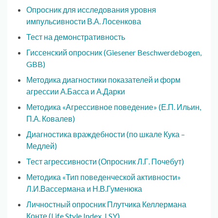
Опросник для исследования уровня
импульсивности В.А. Лосенкова
Тест на демонстративность
Гиссенский опросник (Giesener Beschwerdebogen,
GBB)
Методика диагностики показателей и форм
агрессии А.Басса и А.Дарки
Методика «Агрессивное поведение» (Е.П. Ильин,
П.А. Ковалев)
Диагностика враждебности (по шкале Кука –
Медлей)
Тест агрессивности (Опросник Л.Г. Почебут)
Методика «Тип поведенческой активности»
Л.И.Вассермана и Н.В.Гуменюка
Личностный опросник Плутчика Келлермана
Конте (Life Style Index, LSY)