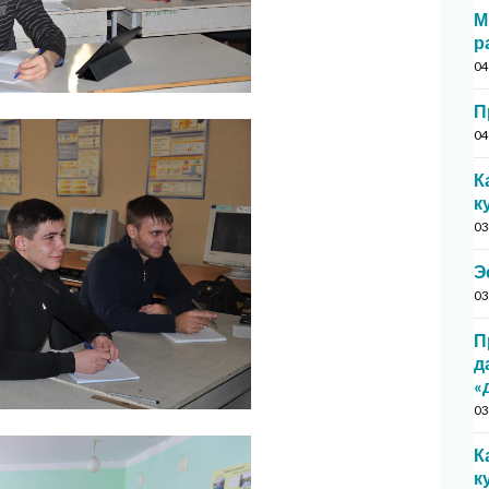
М
р
04
П
04
К
к
03
Э
03
П
д
«
03
К
к