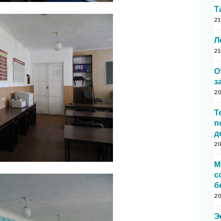
Т
21
Л
21
О
з
20
Т
п
д
20
М
с
б
20
Э