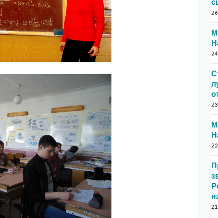
с
26
М
Н
24
С
л
о
23
М
Н
22
П
з
Р
н
21