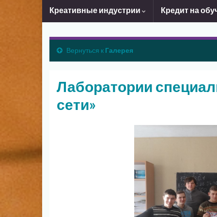
Креативные индустрии
Кредит на обу
Вернуться к
Галерея
Лаборатории специа
сети»