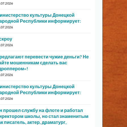
.07.2026
инистерство культуры Донецкой
ародной Республики информирует:
.07.2026
скроу
.07.2026
редлагают перевести чужие деньги? Не
айте мошенникам сделать вас
дроппером»!
.07.2026
инистерство культуры Донецкой
ародной Республики информирует:
.07.2026
н прошел службу на флоте и работал
иректором школы, но стал знаменитым
ак писатель, актер, драматург,