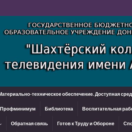
Материально-техническое обеспечение. Доступная сре
Профминимум
Библиотека
Воспитательная раб
Обратная связь
Готов к Труду и Обороне
Спо