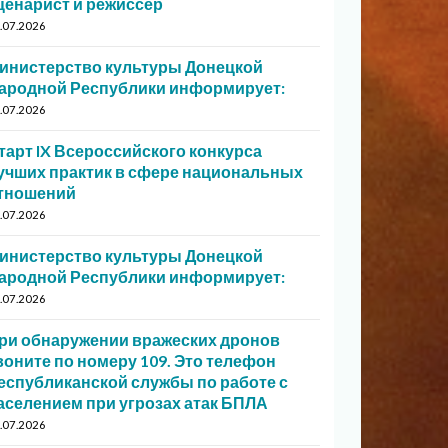
ценарист и режиссер
.07.2026
инистерство культуры Донецкой
ародной Республики информирует:
.07.2026
тарт IX Всероссийского конкурса
учших практик в сфере национальных
тношений
.07.2026
инистерство культуры Донецкой
ародной Республики информирует:
.07.2026
ри обнаружении вражеских дронов
воните по номеру 109. Это телефон
еспубликанской службы по работе с
аселением при угрозах атак БПЛА
.07.2026