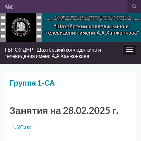
Вкл/
вык
Search for:
фор
пои
ГБПОУ ДНР "Шахтёрский колледж кино и
Вкл/
телевидения имени А.А.Ханжонкова"
выкл
нави
Группа 1-СА
Занятия на 28.02.2025 г.
УП.03