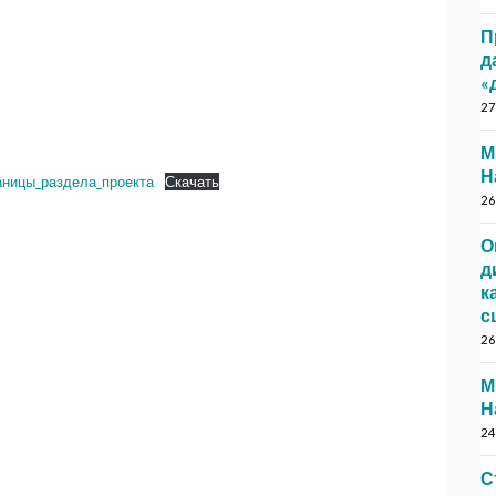
П
д
«
27
М
Н
аницы_раздела_проекта
Скачать
26
О
д
к
с
26
М
Н
24
С