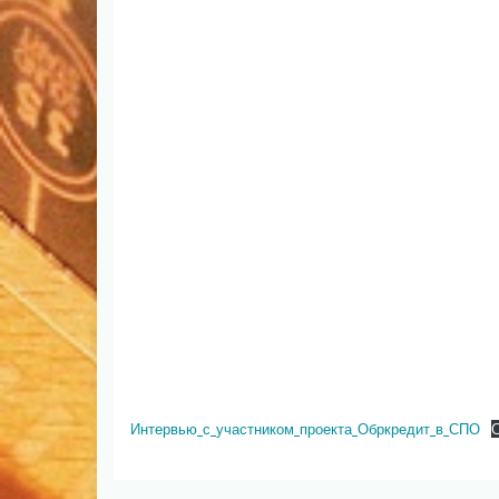
Интервью_с_участником_проекта_Обркредит_в_СПО
С