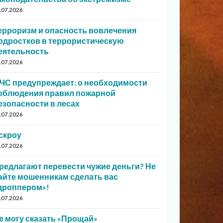
.07.2026
ерроризм и опасность вовлечения
одростков в террористическую
еятельность
.07.2026
ЧС предупреждает: о необходимости
облюдения правил пожарной
езопасности в лесах
.07.2026
скроу
.07.2026
редлагают перевести чужие деньги? Не
айте мошенникам сделать вас
дроппером»!
.07.2026
е могу сказать «Прощай»