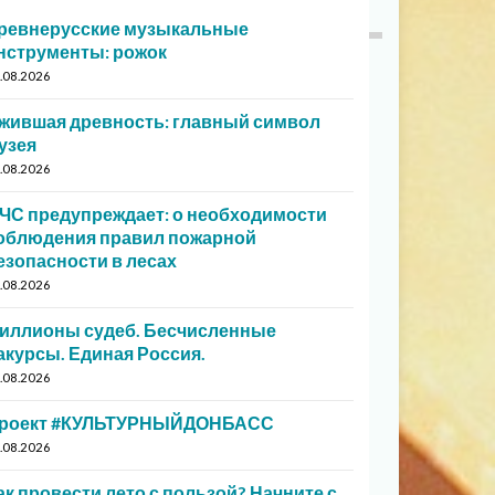
ревнерусские музыкальные
нструменты: рожок
.08.2026
жившая древность: главный символ
узея
.08.2026
ЧС предупреждает: о необходимости
облюдения правил пожарной
езопасности в лесах
.08.2026
иллионы судеб. Бесчисленные
акурсы. Единая Россия.
.08.2026
роект #КУЛЬТУРНЫЙДОНБАСС
.08.2026
ак провести лето с пользой? Начните с