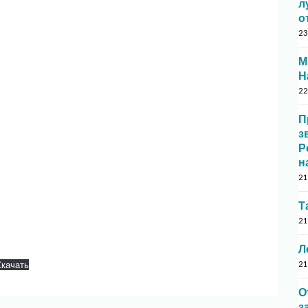
л
о
23
М
Н
22
П
з
Р
н
21
Т
21
Л
качать
21
О
з