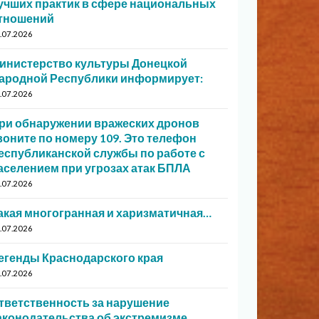
учших практик в сфере национальных
тношений
.07.2026
инистерство культуры Донецкой
ародной Республики информирует:
.07.2026
ри обнаружении вражеских дронов
воните по номеру 109. Это телефон
еспубликанской службы по работе с
аселением при угрозах атак БПЛА
.07.2026
акая многогранная и харизматичная…
.07.2026
егенды Краснодарского края
.07.2026
тветственность за нарушение
аконодательства об экстремизме