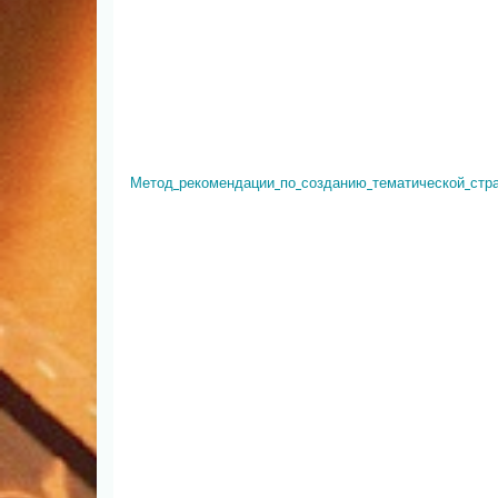
Метод_рекомендации_по_созданию_тематической_стр