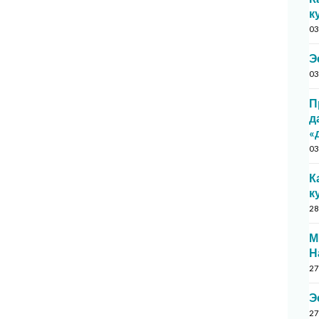
к
03
Э
03
П
д
«
03
К
к
28
М
Н
27
Э
27