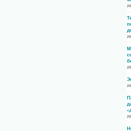
20
Т
п
д
20
М
с
б
20
Э
20
П
д
«
20
Н