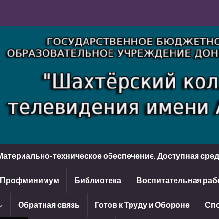
Материально-техническое обеспечение. Доступная сре
Профминимум
Библиотека
Воспитательная раб
Обратная связь
Готов к Труду и Обороне
Спо