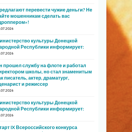
редлагают перевести чужие деньги? Не
айте мошенникам сделать вас
дроппером»!
.07.2026
инистерство культуры Донецкой
ародной Республики информирует:
.07.2026
н прошел службу на флоте и работал
иректором школы, но стал знаменитым
ак писатель, актер, драматург,
ценарист и режиссер
.07.2026
инистерство культуры Донецкой
ародной Республики информирует:
.07.2026
тарт IX Всероссийского конкурса