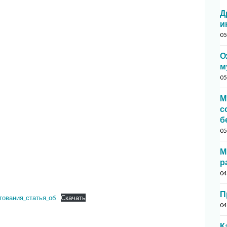
Д
и
05
О
м
05
М
с
б
05
М
р
04
П
тования_статья_об
Скачать
04
К