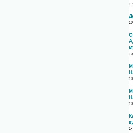
17
Д
15
О
А
м
15
М
Н
15
М
Н
15
К
к
14