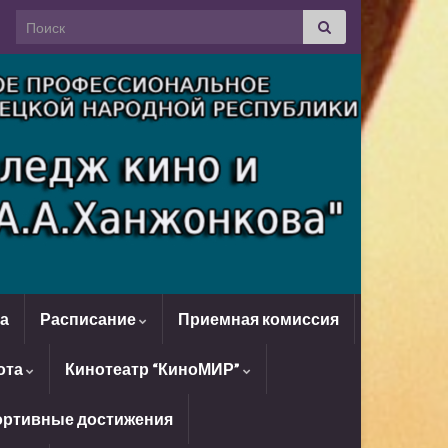
Search for:
да
Расписание
Приемная комиссия
ота
Кинотеатр “КиноМИР”
ртивные достижения