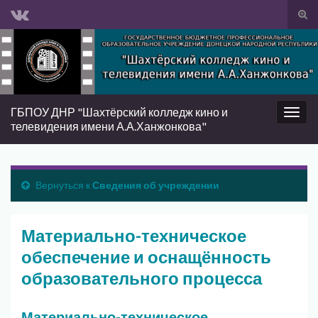
Вкл/
вык
Search for:
фор
пои
ГБПОУ ДНР "Шахтёрский колледж кино и
Вкл/
телевидения имени А.А.Ханжонкова"
выкл
нави
Вернуться к
Сведения об учреждении
Материально-техническое
обеспечение и оснащённость
образовательного процесса
Материально-техническое