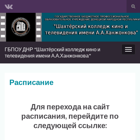
Вкл/
вык
Search for:
фор
пои
ГБПОУ ДНР "Шахтёрский колледж кино и
Вкл/
телевидения имени А.А.Ханжонкова"
выкл
нави
Расписание
Для перехода на сайт
расписания, перейдите по
следующей ссылке: