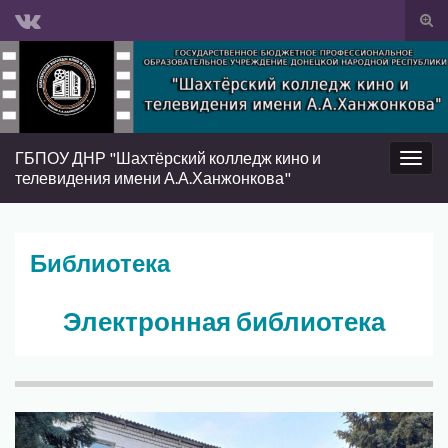
Вкл/
вык
Search for:
фор
пои
ГБПОУ ДНР "Шахтёрский колледж кино и
Вкл/
телевидения имени А.А.Ханжонкова"
выкл
нави
Библиотека
Электронная библиотека