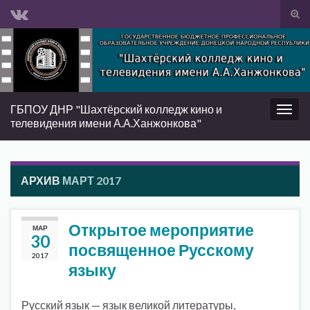
Вкл/
вык
Search for:
фор
пои
ГБПОУ ДНР "Шахтёрский колледж кино и
Вкл/
телевидения имени А.А.Ханжонкова"
выкл
нави
АРХИВ
МАРТ 2017
Открытое мероприятие
МАР
30
посвященное Русскому
2017
языку
Русский язык — язык великой литературы,