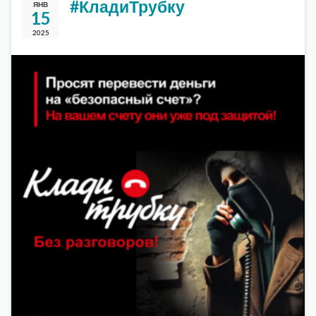
#КладиТрубку
ЯНВ
15
2025