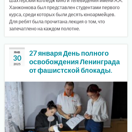
Шахтёрский колледж кино и телевидения имени А.А.
Ханжонкова был представлен студентами первого
курса, среди которых были десять юноармейцев.
Для ребят была прочитана лекция о том, что
запечатлено на каждом полотне.
27 января День полного
ЯНВ
30
освобождения Ленинграда
2025
от фашистской блокады.