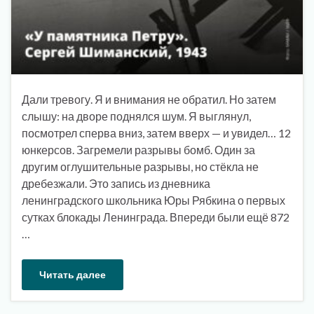
Дали тревогу. Я и внимания не обратил. Но затем
слышу: на дворе поднял­ся шум. Я выглянул,
посмотрел сперва вниз, затем вверх — и увидел… 12
юнкер­сов. Загремели разрывы бомб. Один за
другим оглушительные разрывы, но стёкла не
дребезжали. Это запись из дневника
ленинградского школьника Юры Рябкина о первых
сутках блокады Ленинграда. Впереди были ещё 872
…
Читать далее