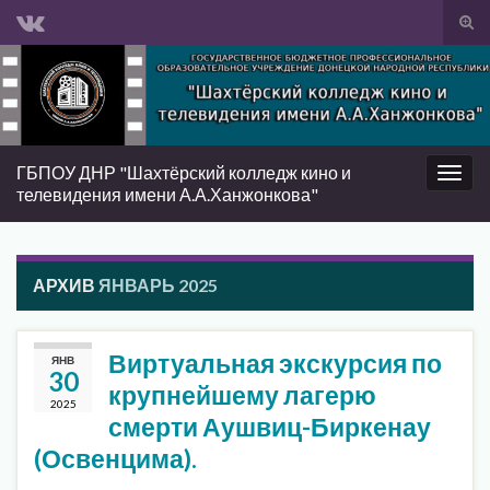
Вкл/
вык
Search for:
фор
пои
ГБПОУ ДНР "Шахтёрский колледж кино и
Вкл/
телевидения имени А.А.Ханжонкова"
выкл
нави
АРХИВ
ЯНВАРЬ 2025
Виртуальная экскурсия по
ЯНВ
30
крупнейшему лагерю
2025
смерти Аушвиц-Биркенау
(Освенцима).