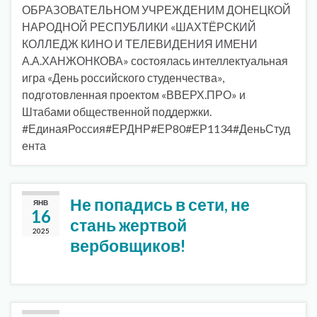
ОБРАЗОВАТЕЛЬНОМ УЧРЕЖДЕНИМ ДОНЕЦКОЙ
НАРОДНОЙ РЕСПУБЛИКИ «ШАХТЁРСКИЙ
КОЛЛЕДЖ КИНО И ТЕЛЕВИДЕНИЯ ИМЕНИ
А.А.ХАНЖОНКОВА» состоялась интеллектуальная
игра «День российского студенчества»,
подготовленная проектом «ВВЕРХ.ПРО» и
Штабами общественной поддержки.
#ЕдинаяРоссия#ЕРДНР#ЕР80#ЕР1134#ДеньСтуд
ента
Не попадись в сети, не
ЯНВ
16
стань жертвой
2025
вербовщиков!