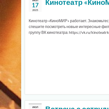
Кинотеатр «Кино
ИЮЛ
17
2025
Кинотеатр «КиноМИР» работает. Знакомьтес
спешите посмотреть новые интересные фил
группу ВК кинотеатра: https://vk.ru/kinoteatr
Встреча с сотруд
ИЮЛ