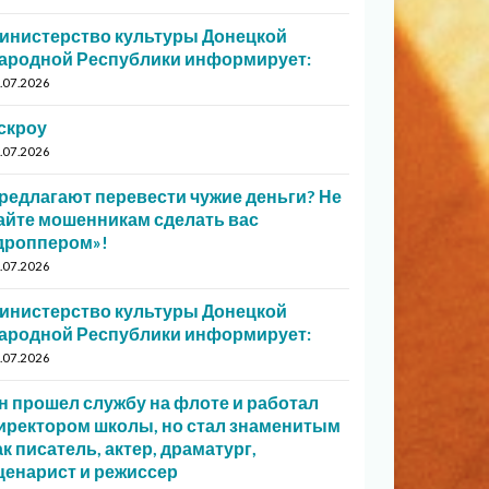
инистерство культуры Донецкой
ародной Республики информирует:
.07.2026
скроу
.07.2026
редлагают перевести чужие деньги? Не
айте мошенникам сделать вас
дроппером»!
.07.2026
инистерство культуры Донецкой
ародной Республики информирует:
.07.2026
н прошел службу на флоте и работал
иректором школы, но стал знаменитым
ак писатель, актер, драматург,
ценарист и режиссер