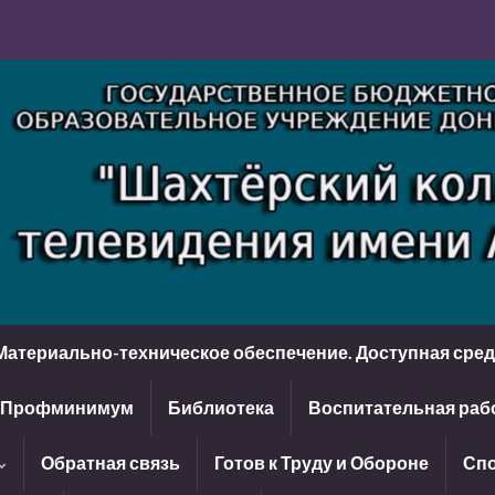
Материально-техническое обеспечение. Доступная сре
Профминимум
Библиотека
Воспитательная раб
Обратная связь
Готов к Труду и Обороне
Спо