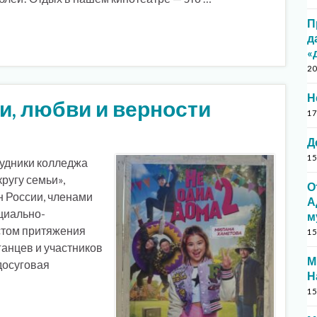
П
д
«
20
Н
и, любви и верности
17
Д
15
трудники колледжа
кругу семьи»,
О
 России, членами
А
циально-
м
естом притяжения
15
ганцев и участников
М
досуговая
Н
15