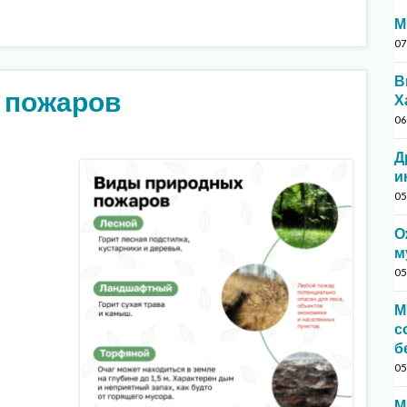
М
07
В
 пожаров
Х
06
Д
и
05
О
м
05
М
с
б
05
М