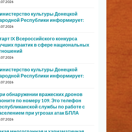
.07.2026
инистерство культуры Донецкой
ародной Республики информирует:
.07.2026
тарт IX Всероссийского конкурса
учших практик в сфере национальных
тношений
.07.2026
инистерство культуры Донецкой
ародной Республики информирует:
.07.2026
ри обнаружении вражеских дронов
воните по номеру 109. Это телефон
еспубликанской службы по работе с
аселением при угрозах атак БПЛА
.07.2026
акая многогранная и харизматичная…