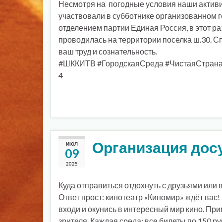
Несмотря на погодные условия наши актив
участвовали в субботнике организованном 
отделением партии Единая Россия, в этот ра
проводилась на территории поселка ш.30. С
ваш труд и сознательность.
#ШККИТВ #ГородскаяСреда #ЧистаяСтран
4
Организация дос
ИЮЛ
09
2025
Куда отправиться отдохнуть с друзьями или 
Ответ прост: кинотеатр «Киномир» ждёт вас
входи и окунись в интересный мир кино. Пр
зрителя. Каждая среда: все билеты по 150 р