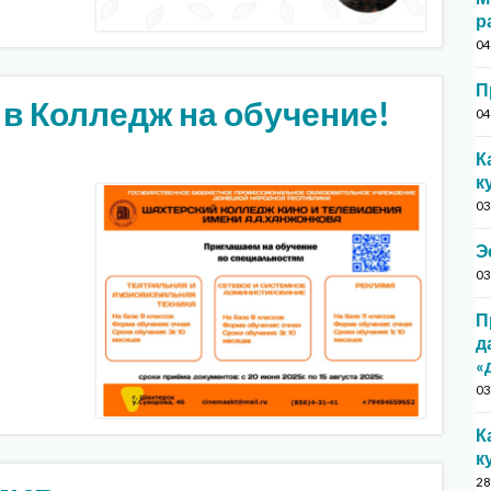
р
04
П
 в Колледж на обучение!
04
К
к
03
Э
03
П
д
«
03
К
к
28