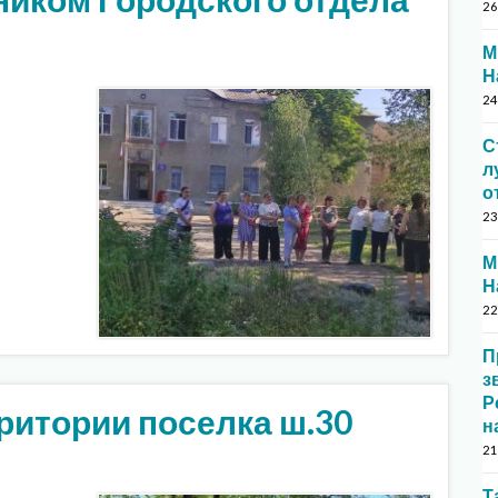
26
М
Н
24
С
л
о
23
М
Н
22
П
з
Р
ритории поселка ш.30
н
21
Т