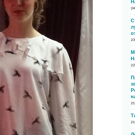
Н
24
С
л
о
23
М
Н
22
П
з
Р
н
21
Т
21
Л