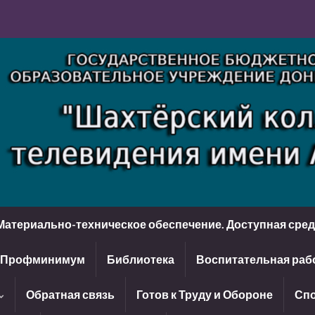
Материально-техническое обеспечение. Доступная сре
Профминимум
Библиотека
Воспитательная раб
Обратная связь
Готов к Труду и Обороне
Спо