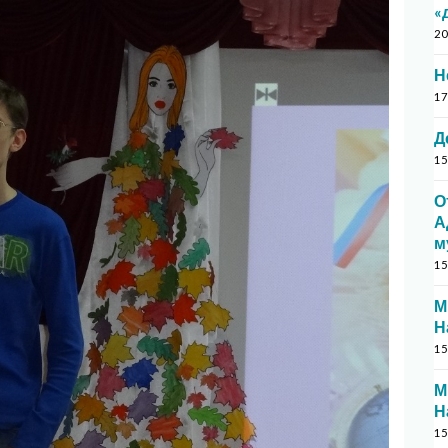
«
20
Н
17
Д
15
О
А
м
15
М
Н
15
М
Н
15