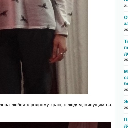
21
О
з
20
Т
п
д
20
М
с
б
20
Э
лова любви к родному краю, к людям, живущим на
20
;
П
д