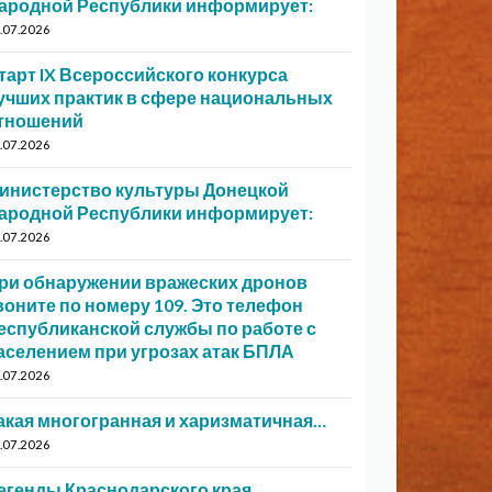
ародной Республики информирует:
.07.2026
тарт IX Всероссийского конкурса
учших практик в сфере национальных
тношений
.07.2026
инистерство культуры Донецкой
ародной Республики информирует:
.07.2026
ри обнаружении вражеских дронов
воните по номеру 109. Это телефон
еспубликанской службы по работе с
аселением при угрозах атак БПЛА
.07.2026
акая многогранная и харизматичная…
.07.2026
егенды Краснодарского края