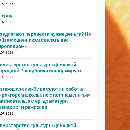
.07.2026
скроу
.07.2026
редлагают перевести чужие деньги? Не
айте мошенникам сделать вас
дроппером»!
.07.2026
инистерство культуры Донецкой
ародной Республики информирует:
.07.2026
н прошел службу на флоте и работал
иректором школы, но стал знаменитым
ак писатель, актер, драматург,
ценарист и режиссер
.07.2026
инистерство культуры Донецкой