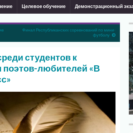
чение
Целевое обучение
Демонстрационный экз
ие
Финал Республиканских соревнований по мини-
футболу
реди студентов к
и поэтов-любителей «В
сс»