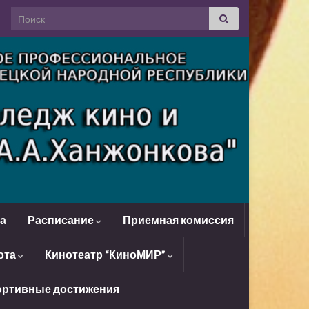
Search for:
да
Расписание
Приемная комиссия
ота
Кинотеатр “КиноМИР”
ртивные достижения