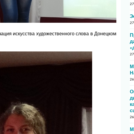
27
Э
27
зация искусства художественного слова в Донецком
П
д
«
27
М
Н
26
О
д
к
с
26
М