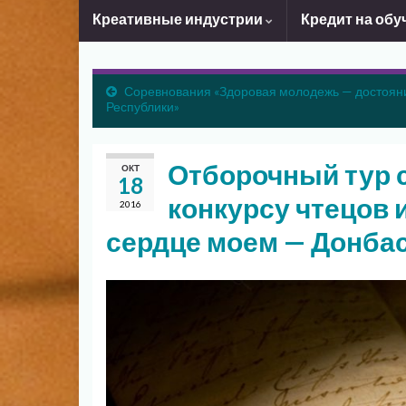
Креативные индустрии
Кредит на обу
Соревнования «Здоровая молодежь — достоян
Республики»
Отборочный тур с
ОКТ
18
конкурсу чтецов 
2016
сердце моем — Донба