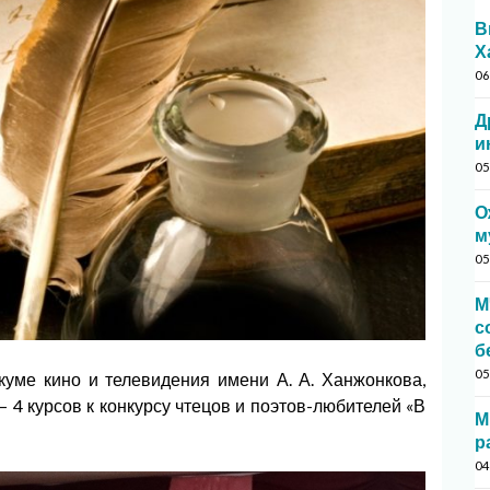
В
Х
06
Д
и
05
О
м
05
М
с
б
05
куме кино и телевидения имени А. А. Ханжонкова,
 4 курсов к конкурсу чтецов и поэтов-любителей «В
М
р
04