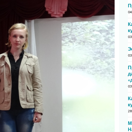
П
04
К
к
03
Э
03
П
д
«
03
К
к
28
М
Н