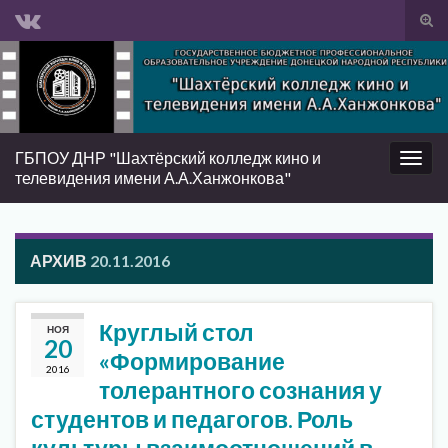
Вкл/
вык
Search for:
фор
пои
ГБПОУ ДНР "Шахтёрский колледж кино и
Вкл/
телевидения имени А.А.Ханжонкова"
выкл
нави
АРХИВ
20.11.2016
Круглый стол
НОЯ
20
«Формирование
2016
толерантного сознания у
студентов и педагогов. Роль
культуры взаимоотношений в