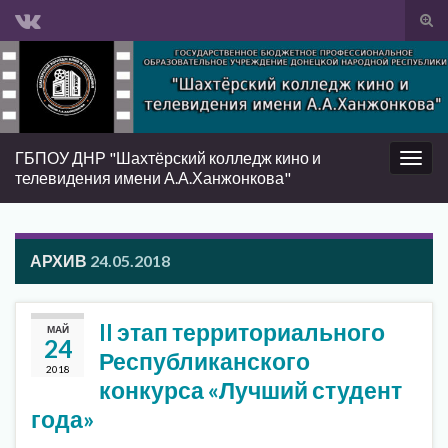
Вкл/
вык
Search for:
фор
пои
ГБПОУ ДНР "Шахтёрский колледж кино и
Вкл/
телевидения имени А.А.Ханжонкова"
выкл
нави
АРХИВ
24.05.2018
II этап территориального
МАЙ
24
Республиканского
2018
конкурса «Лучший студент
года»