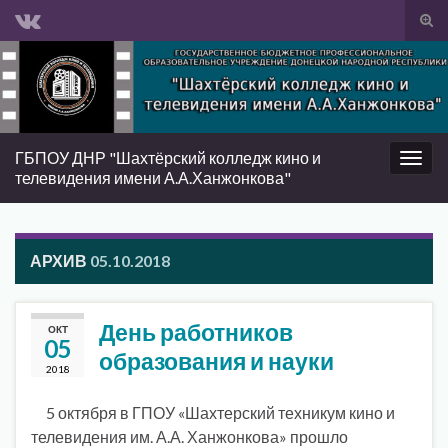
Вкл/
вык
Search for:
фор
пои
ГБПОУ ДНР "Шахтёрский колледж кино и
Вкл/
телевидения имени А.А.Ханжонкова"
выкл
нави
АРХИВ
05.10.2018
День работников
ОКТ
05
образования и науки
2018
5 октября в ГПОУ «Шахтерский техникум кино и
телевидения им. А.А. Ханжонкова» прошло