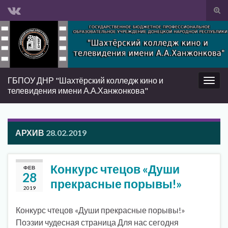
Вкл/
вык
Search for:
фор
пои
ГБПОУ ДНР "Шахтёрский колледж кино и
Вкл/
телевидения имени А.А.Ханжонкова"
выкл
нави
АРХИВ
28.02.2019
Конкурс чтецов «Души
ФЕВ
28
прекрасные порывы!»
2019
Конкурс чтецов «Души прекрасные порывы!»
Поэзии чудесная страница Для нас сегодня