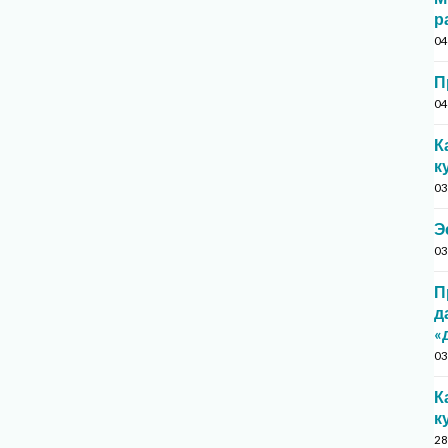
р
04
П
04
К
к
03
Э
03
П
д
«
03
К
к
28