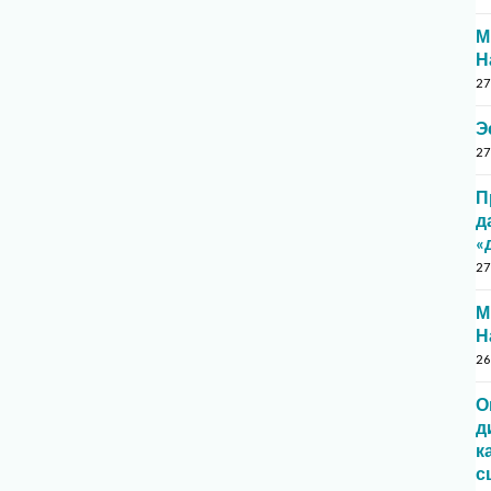
М
Н
27
Э
27
П
д
«
27
М
Н
26
О
д
к
с