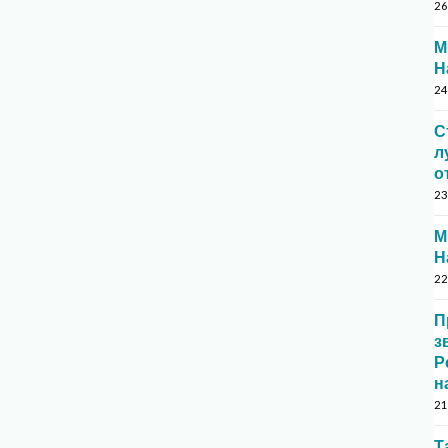
26
М
Н
24
С
л
о
23
М
Н
22
П
з
Р
н
21
Т