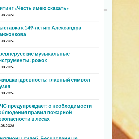
итинг «Честь имею сказать»
.08.2026
ыставка к 149-летию Александра
анжонкова
.08.2026
ревнерусские музыкальные
нструменты: рожок
.08.2026
жившая древность: главный символ
узея
.08.2026
ЧС предупреждает: о необходимости
облюдения правил пожарной
езопасности в лесах
.08.2026
иллионы судеб. Бесчисленные