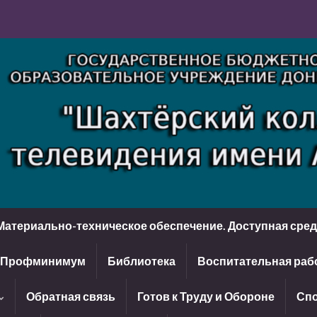
Материально-техническое обеспечение. Доступная сре
Профминимум
Библиотека
Воспитательная раб
Обратная связь
Готов к Труду и Обороне
Спо