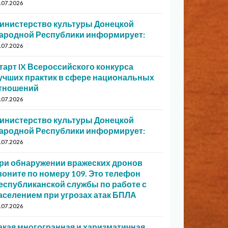
.07.2026
инистерство культуры Донецкой
ародной Республики информирует:
.07.2026
тарт IX Всероссийского конкурса
учших практик в сфере национальных
тношений
.07.2026
инистерство культуры Донецкой
ародной Республики информирует:
.07.2026
ри обнаружении вражеских дронов
воните по номеру 109. Это телефон
еспубликанской службы по работе с
аселением при угрозах атак БПЛА
.07.2026
акая многогранная и харизматичная…