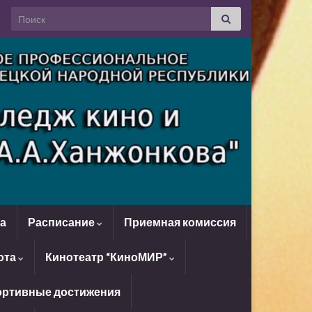
Search for:
да
Расписание
Приемная комиссия
ота
Кинотеатр “КиноМИР”
ртивные достижения