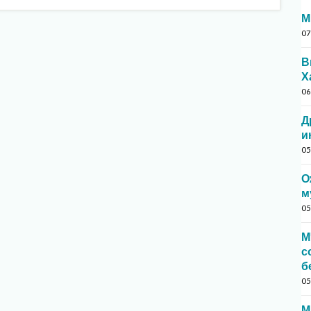
М
07
В
Х
06
Д
и
05
О
м
05
М
с
б
05
М