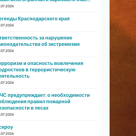
.07.2026
егенды Краснодарского края
.07.2026
тветственность за нарушение
аконодательства об экстремизме
.07.2026
ерроризм и опасность вовлечения
одростков в террористическую
еятельность
.07.2026
ЧС предупреждает: о необходимости
облюдения правил пожарной
езопасности в лесах
.07.2026
скроу
.07.2026