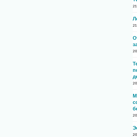
21
Л
21
О
з
20
Т
п
д
20
М
с
б
20
Э
20