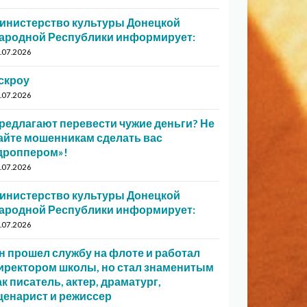
инистерство культуры Донецкой
ародной Республики информирует:
.07.2026
скроу
.07.2026
редлагают перевести чужие деньги? Не
айте мошенникам сделать вас
дроппером»!
.07.2026
инистерство культуры Донецкой
ародной Республики информирует:
.07.2026
н прошел службу на флоте и работал
иректором школы, но стал знаменитым
ак писатель, актер, драматург,
ценарист и режиссер