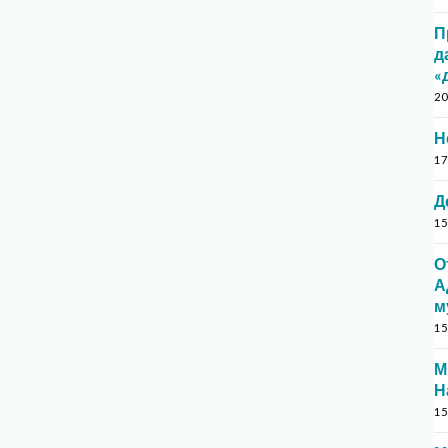
П
д
«
20
Н
17
Д
15
О
А
м
15
М
Н
15