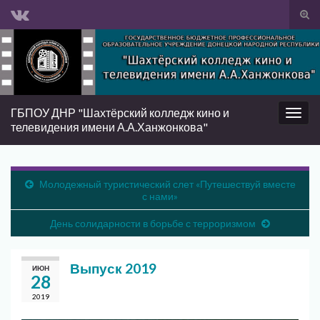
Вкл/
вык
Search for:
фор
пои
ГБПОУ ДНР "Шахтёрский колледж кино и
Вкл/
телевидения имени А.А.Ханжонкова"
выкл
нави
Молодежный туристический слет «Путешествуй вместе
с нами»
День солидарности в борьбе с терроризмом
Выпуск 2019
ИЮН
28
2019