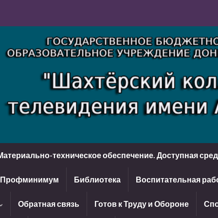
Материально-техническое обеспечение. Доступная сре
Профминимум
Библиотека
Воспитательная раб
Обратная связь
Готов к Труду и Обороне
Спо