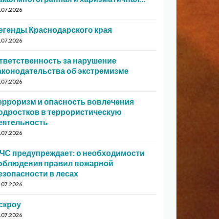
.07.2026
егенды Краснодарского края
.07.2026
тветственность за нарушение
аконодательства об экстремизме
.07.2026
ерроризм и опасность вовлечения
одростков в террористическую
еятельность
.07.2026
ЧС предупреждает: о необходимости
облюдения правил пожарной
езопасности в лесах
.07.2026
скроу
.07.2026