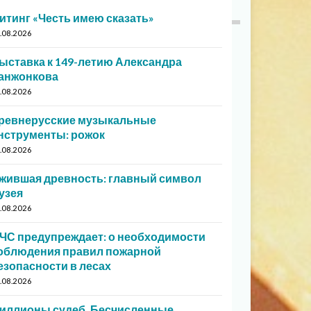
итинг «Честь имею сказать»
.08.2026
ыставка к 149-летию Александра
анжонкова
.08.2026
ревнерусские музыкальные
нструменты: рожок
.08.2026
жившая древность: главный символ
узея
.08.2026
ЧС предупреждает: о необходимости
облюдения правил пожарной
езопасности в лесах
.08.2026
иллионы судеб. Бесчисленные