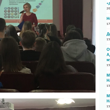
«
20
Н
17
Д
15
О
А
м
15
М
Н
15
М
Н
15