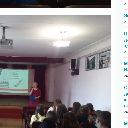
27
Э
27
П
д
«
27
М
Н
26
О
д
к
с
26
М