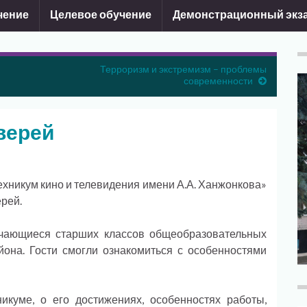
чение
Целевое обучение
Демонстрационный экз
Терроризм и экстремизм – проблемы
современности
верей
ехникум кино и телевидения имени А.А. Ханжонкова»
рей.
чающиеся старших классов общеобразовательных
она. Гости смогли ознакомиться с особенностями
икуме, о его достижениях, особенностях работы,