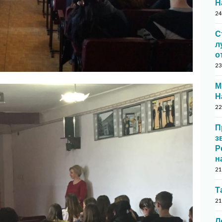
Н
24
С
л
о
23
М
Н
22
П
з
Р
н
21
Т
21
Л