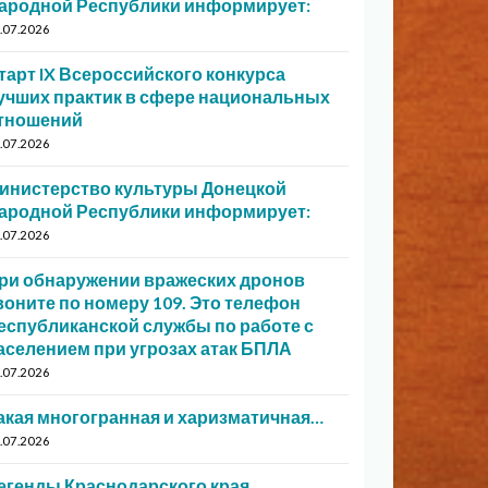
ародной Республики информирует:
.07.2026
тарт IX Всероссийского конкурса
учших практик в сфере национальных
тношений
.07.2026
инистерство культуры Донецкой
ародной Республики информирует:
.07.2026
ри обнаружении вражеских дронов
воните по номеру 109. Это телефон
еспубликанской службы по работе с
аселением при угрозах атак БПЛА
.07.2026
акая многогранная и харизматичная…
.07.2026
егенды Краснодарского края