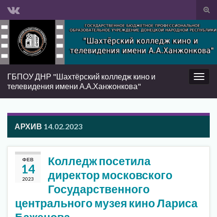
Вкл/
вык
Search for:
фор
пои
ГБПОУ ДНР "Шахтёрский колледж кино и
Вкл/
телевидения имени А.А.Ханжонкова"
выкл
нави
АРХИВ
14.02.2023
Колледж посетила
ФЕВ
14
директор московского
2023
Государственного
центрального музея кино Лариса
Баженова