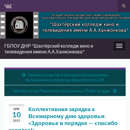
Вкл/
вык
Search for:
фор
пои
ГБПОУ ДНР "Шахтёрский колледж кино и
Вкл/
телевидения имени А.А.Ханжонкова"
выкл
нави
Приняли участие в концертной программе
балалаечника-виртуоза Архиповского А.В.
Митинг возле Памятного монумента «Побег из ада»
Коллективная зарядка к
АПР
10
Всемирному дню здоровья:
2023
«Здоровье в порядке — спасибо
зарядке!»