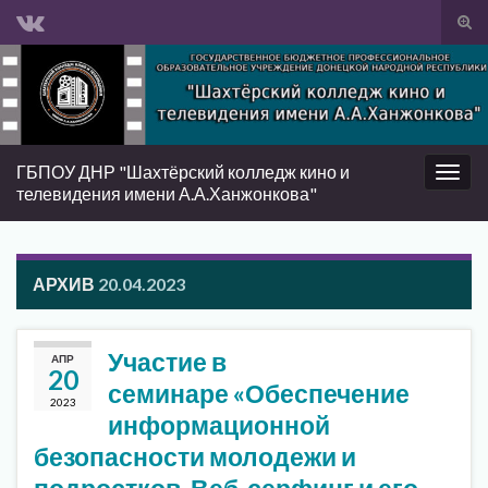
Вкл/
вык
Search for:
фор
пои
ГБПОУ ДНР "Шахтёрский колледж кино и
Вкл/
телевидения имени А.А.Ханжонкова"
выкл
нави
АРХИВ
20.04.2023
Участие в
АПР
20
семинаре «Обеспечение
2023
информационной
безопасности молодежи и
подростков. Веб-серфинг и его