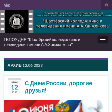
Вкл/
вык
Search for:
фор
пои
ГБПОУ ДНР "Шахтёрский колледж кино и
Вкл/
телевидения имени А.А.Ханжонкова"
выкл
нави
АРХИВ
12.06.2023
С Днем России, дорогие
ИЮН
12
друзья!
2023