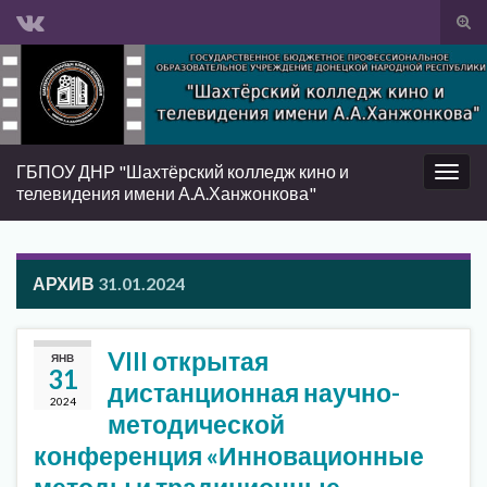
Вкл/
вык
Search for:
фор
пои
ГБПОУ ДНР "Шахтёрский колледж кино и
Вкл/
телевидения имени А.А.Ханжонкова"
выкл
нави
АРХИВ
31.01.2024
VIII открытая
ЯНВ
31
дистанционная научно-
2024
методической
конференция «Инновационные
методы и традиционные