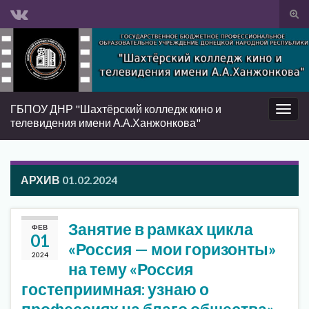
Вкл/
вык
Search for:
фор
пои
ГБПОУ ДНР "Шахтёрский колледж кино и
Вкл/
телевидения имени А.А.Ханжонкова"
выкл
нави
АРХИВ
01.02.2024
Занятие в рамках цикла
ФЕВ
01
«Россия — мои горизонты»
2024
на тему «Россия
гостеприимная: узнаю о
профессиях на благо общества»