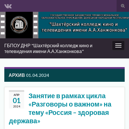
Вкл/
вык
Search for:
фор
пои
ГБПОУ ДНР "Шахтёрский колледж кино и
Вкл/
телевидения имени А.А.Ханжонкова"
выкл
нави
АРХИВ
01.04.2024
Занятие в рамках цикла
АПР
01
«Разговоры о важном» на
2024
тему «Россия – здоровая
держава»