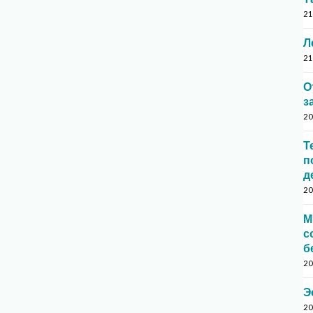
21
Л
21
О
з
20
Т
п
д
20
М
с
б
20
Э
20