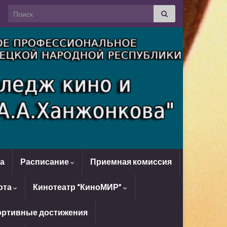
Search for:
да
Расписание
Приемная комиссия
ота
Кинотеатр “КиноМИР”
ртивные достижения