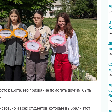
М
07
В
Х
06
Д
и
05
О
м
05
М
сто работа, это призвание помогать другим, быть
с
б
.
05
тов, но и всех студентов, которые выбрали этот
М