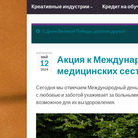
Креативные индустрии
Кредит на обу
С Днем Великой Победы, дорогие друзья!
Акция к Междуна
МАЙ
12
медицинских сес
2024
Сегодня мы отмечаем Международный день м
с любовью и заботой ухаживает за больными
возможное для их выздоровления.