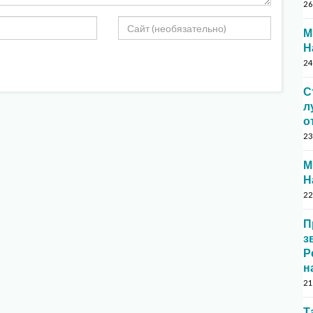
26
М
Н
24
С
л
о
23
М
Н
22
П
з
Р
н
21
Т