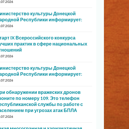
.07.2026
инистерство культуры Донецкой
ародной Республики информирует:
.07.2026
тарт IX Всероссийского конкурса
учших практик в сфере национальных
тношений
.07.2026
инистерство культуры Донецкой
ародной Республики информирует:
.07.2026
ри обнаружении вражеских дронов
воните по номеру 109. Это телефон
еспубликанской службы по работе с
аселением при угрозах атак БПЛА
.07.2026
акая многогранная и харизматичная…