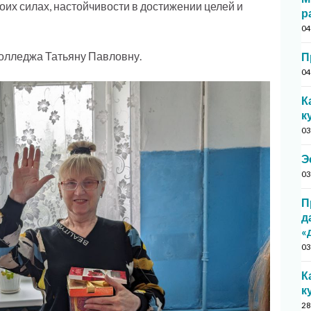
оих силах, настойчивости в достижении целей и
р
04
олледжа Татьяну Павловну.
П
04
К
к
03
Э
03
П
д
«
03
К
к
28