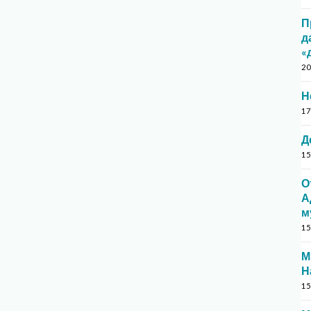
П
д
«
20
Н
17
Д
15
О
А
м
15
М
Н
15