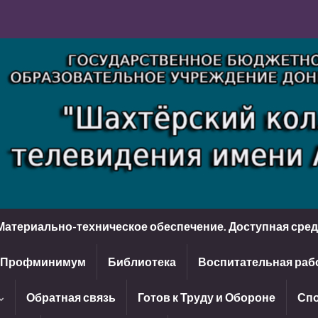
Материально-техническое обеспечение. Доступная сре
Профминимум
Библиотека
Воспитательная раб
Обратная связь
Готов к Труду и Обороне
Спо