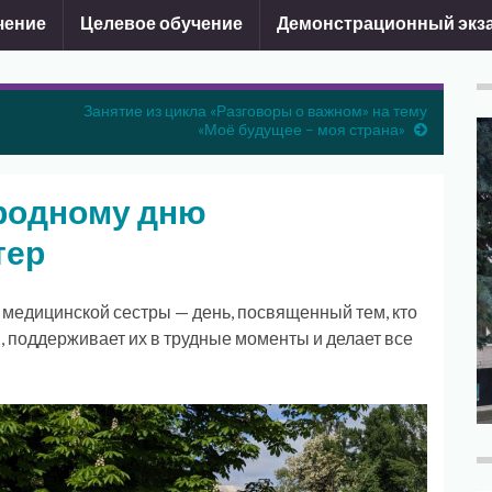
чение
Целевое обучение
Демонстрационный экз
Занятие из цикла «Разговоры о важном» на тему
«Моё будущее – моя страна»
родному дню
тер
едицинской сестры — день, посвященный тем, кто
, поддерживает их в трудные моменты и делает все