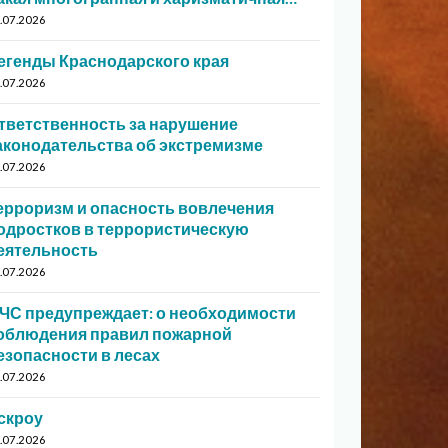
.07.2026
егенды Краснодарского края
.07.2026
тветственность за нарушение
аконодательства об экстремизме
.07.2026
ерроризм и опасность вовлечения
одростков в террористическую
еятельность
.07.2026
ЧС предупреждает: о необходимости
облюдения правил пожарной
езопасности в лесах
.07.2026
скроу
.07.2026