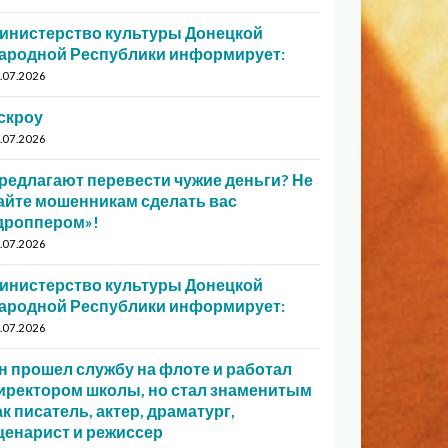
инистерство культуры Донецкой
ародной Республики информирует:
.07.2026
скроу
.07.2026
редлагают перевести чужие деньги? Не
айте мошенникам сделать вас
дроппером»!
.07.2026
инистерство культуры Донецкой
ародной Республики информирует:
.07.2026
н прошел службу на флоте и работал
иректором школы, но стал знаменитым
ак писатель, актер, драматург,
ценарист и режиссер