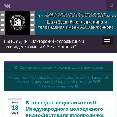
Вкл/
вык
Search for:
фор
пои
ГБПОУ ДНР "Шахтёрский колледж кино и
Вкл/
телевидения имени А.А.Ханжонкова"
выкл
нави
Экскурсия в рамках Международного дня музеев
Студенты и преподаватели колледжа посетили Народный
военно-патриотический музейный комплекс ВОВ
Самбекские высоты
В колледже подвели итоги III
МАЙ
18
Международного молодежного
2024
видеофестиваля #Мояродинка