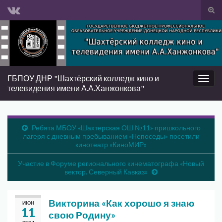
Вкл/
вык
Search for:
фор
пои
ГБПОУ ДНР "Шахтёрский колледж кино и
Вкл/
телевидения имени А.А.Ханжонкова"
выкл
нави
Ребята МБОУ «Шахтерская ОШ №11» пришкольного
лагеря с дневным пребыванием «Непоседы» посетили
кинотеатр «КиноМИР»
Участие в Форуме регионального кинематографа «Новый
вектор. Северный Кавказ»
Викторина «Как хорошо я знаю
ИЮН
11
свою Родину»