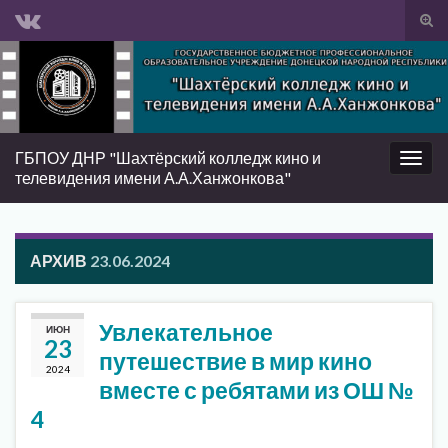
Вкл/
вык
Search for:
фор
пои
ГБПОУ ДНР "Шахтёрский колледж кино и
Вкл/
телевидения имени А.А.Ханжонкова"
выкл
нави
АРХИВ
23.06.2024
Увлекательное
ИЮН
23
путешествие в мир кино
2024
вместе с ребятами из ОШ №
4