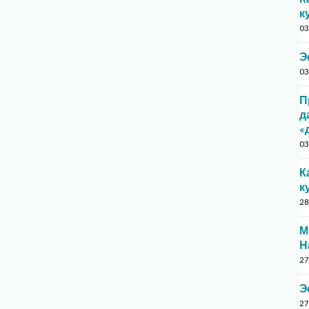
к
03
Э
03
П
д
«
03
К
к
28
М
Н
27
Э
27