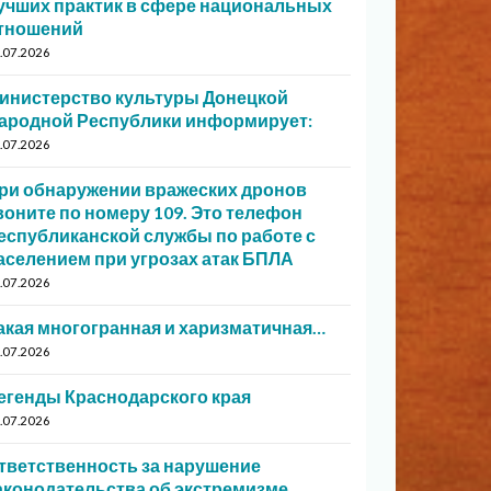
учших практик в сфере национальных
тношений
.07.2026
инистерство культуры Донецкой
ародной Республики информирует:
.07.2026
ри обнаружении вражеских дронов
воните по номеру 109. Это телефон
еспубликанской службы по работе с
аселением при угрозах атак БПЛА
.07.2026
акая многогранная и харизматичная…
.07.2026
егенды Краснодарского края
.07.2026
тветственность за нарушение
аконодательства об экстремизме