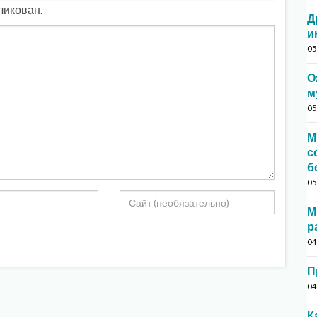
ликован.
Д
и
05
О
м
05
М
с
б
05
М
р
04
П
04
К