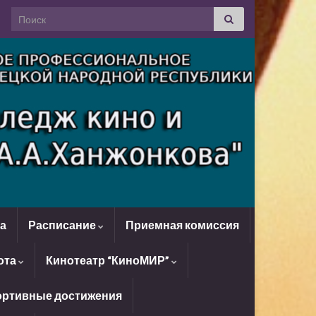
Search for:
да
Расписание
Приемная комиссия
ота
Кинотеатр “КиноМИР”
ртивные достижения