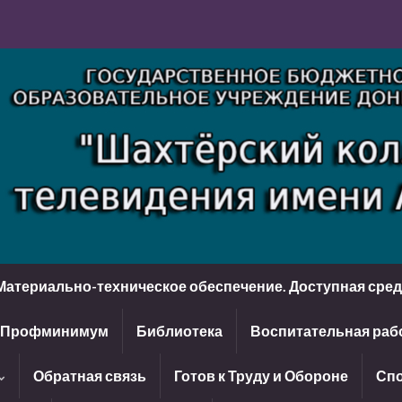
Материально-техническое обеспечение. Доступная сре
Профминимум
Библиотека
Воспитательная раб
Обратная связь
Готов к Труду и Обороне
Спо