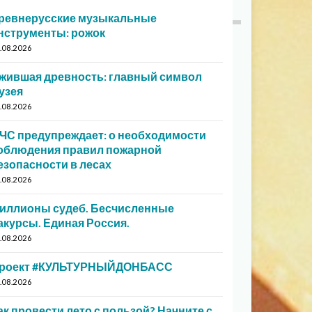
ревнерусские музыкальные
нструменты: рожок
.08.2026
жившая древность: главный символ
узея
.08.2026
ЧС предупреждает: о необходимости
облюдения правил пожарной
езопасности в лесах
.08.2026
иллионы судеб. Бесчисленные
акурсы. Единая Россия.
.08.2026
роект #КУЛЬТУРНЫЙДОНБАСС
.08.2026
ак провести лето с пользой? Начните с