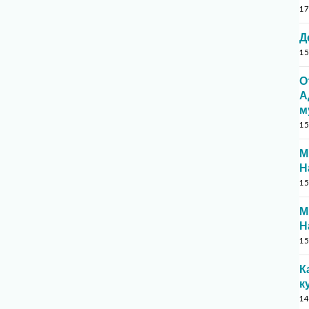
17
Д
15
О
А
м
15
М
Н
15
М
Н
15
К
к
14