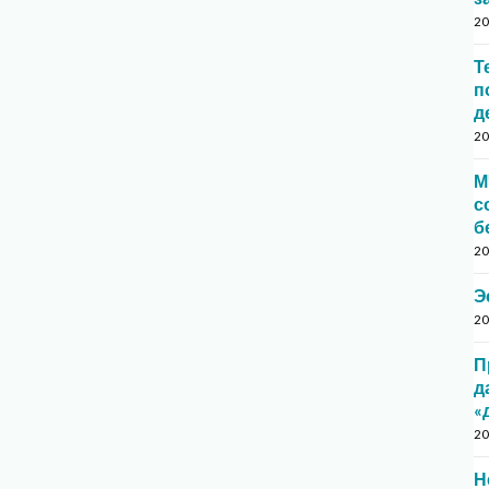
20
Т
п
д
20
М
с
б
20
Э
20
П
д
«
20
Н