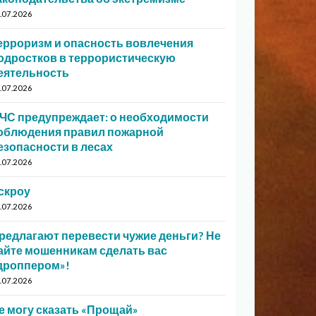
.07.2026
ерроризм и опасность вовлечения
одростков в террористическую
еятельность
.07.2026
ЧС предупреждает: о необходимости
облюдения правил пожарной
езопасности в лесах
.07.2026
скроу
.07.2026
редлагают перевести чужие деньги? Не
айте мошенникам сделать вас
дроппером»!
.07.2026
е могу сказать «Прощай»