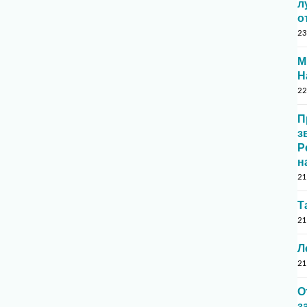
л
о
23
М
Н
22
П
з
Р
н
21
Т
21
Л
21
О
з