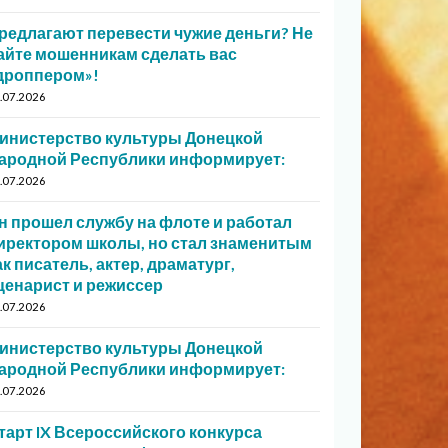
редлагают перевести чужие деньги? Не
айте мошенникам сделать вас
дроппером»!
.07.2026
инистерство культуры Донецкой
ародной Республики информирует:
.07.2026
н прошел службу на флоте и работал
иректором школы, но стал знаменитым
ак писатель, актер, драматург,
ценарист и режиссер
.07.2026
инистерство культуры Донецкой
ародной Республики информирует:
.07.2026
тарт IX Всероссийского конкурса