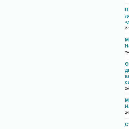
П
д
«
27
М
Н
26
О
д
к
с
26
М
Н
24
С