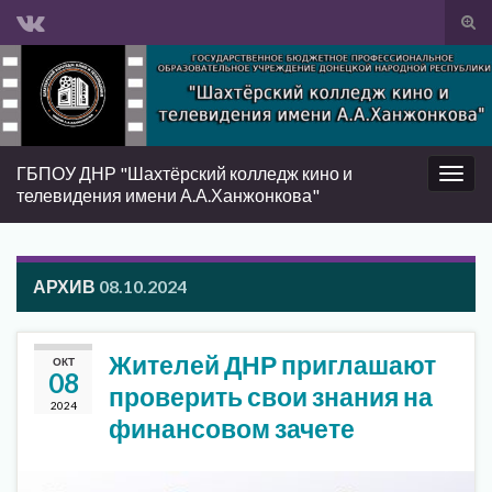
Вкл/
вык
Search for:
фор
пои
ГБПОУ ДНР "Шахтёрский колледж кино и
Вкл/
телевидения имени А.А.Ханжонкова"
выкл
нави
АРХИВ
08.10.2024
Жителей ДНР приглашают
ОКТ
08
проверить свои знания на
2024
финансовом зачете