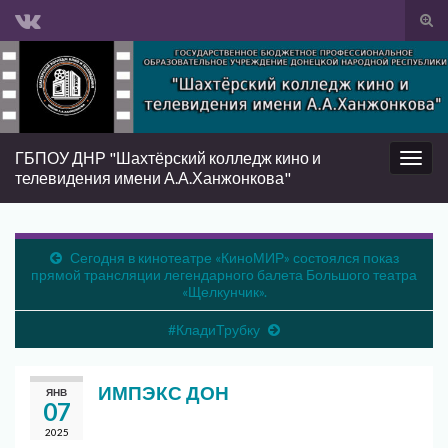
Вкл/
вык
Search for:
фор
пои
ГБПОУ ДНР "Шахтёрский колледж кино и
Вкл/
телевидения имени А.А.Ханжонкова"
выкл
нави
Сегодня в кинотеатре «КиноМИР» состоялся показ
прямой трансляции легендарного балета Большого театра
«Щелкунчик».
#КладиТрубку
ИМПЭКС ДОН
ЯНВ
07
2025