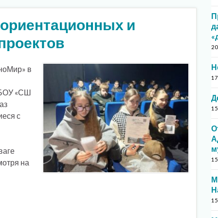
П
ориентационных и
д
«
проектов
20
Н
иноМир» в
17
ГБОУ «СШ
Д
аз
15
иеся с
О
А
м
ваге
15
мотря на
М
Н
15