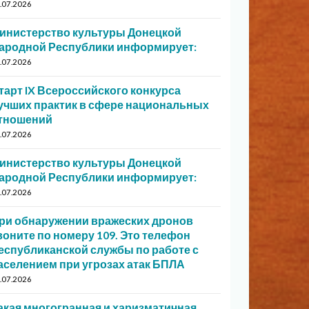
.07.2026
инистерство культуры Донецкой
ародной Республики информирует:
.07.2026
тарт IX Всероссийского конкурса
учших практик в сфере национальных
тношений
.07.2026
инистерство культуры Донецкой
ародной Республики информирует:
.07.2026
ри обнаружении вражеских дронов
воните по номеру 109. Это телефон
еспубликанской службы по работе с
аселением при угрозах атак БПЛА
.07.2026
акая многогранная и харизматичная…