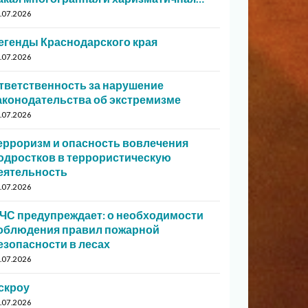
.07.2026
егенды Краснодарского края
.07.2026
тветственность за нарушение
аконодательства об экстремизме
.07.2026
ерроризм и опасность вовлечения
одростков в террористическую
еятельность
.07.2026
ЧС предупреждает: о необходимости
облюдения правил пожарной
езопасности в лесах
.07.2026
скроу
.07.2026