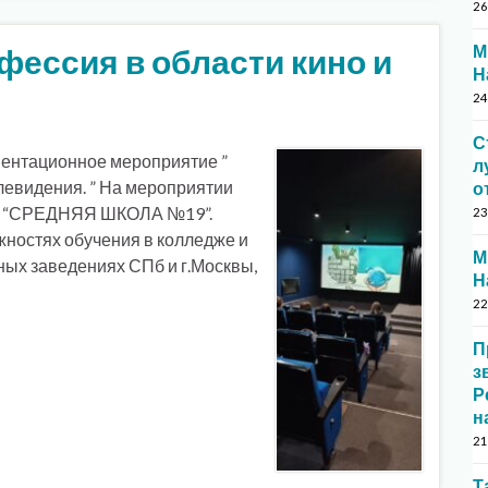
26
М
ессия в области кино и
Н
24
С
иентационное мероприятие ”
л
левидения. ” На мероприятии
о
ОУ “СРЕДНЯЯ ШКОЛА №19”.
23
жностях обучения в колледже и
М
ных заведениях СПб и г.Москвы,
Н
22
П
з
Р
н
21
Т