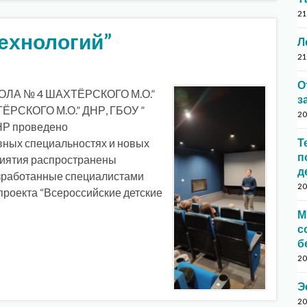
21
ехнологий”
Л
21
О
КОЛА № 4 ШАХТЁРСКОГО М.О.”
з
РСКОГО М.О.” ДНР, ГБОУ ”
20
НР проведено
Т
ных специальностях и новых
п
риятия распространены
д
зработанные специалистами
20
проекта “Всероссийские детские
М
с
б
20
Э
20