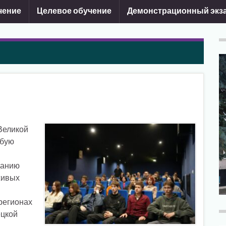
чение
Целевое обучение
Демонстрационный экз
 Великой
обую
данию
живых
регионах
ецкой