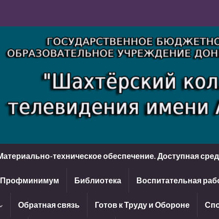
Материально-техническое обеспечение. Доступная сре
Профминимум
Библиотека
Воспитательная раб
Обратная связь
Готов к Труду и Обороне
Спо