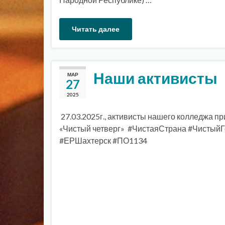
Читать далее
Наши активисты
МАР
27
2025
27.03.2025г., активисты нашего колледжа пр
«Чистый четверг» #ЧистаяСтрана #Чистый
#ЕРШахтерск #ПО1134