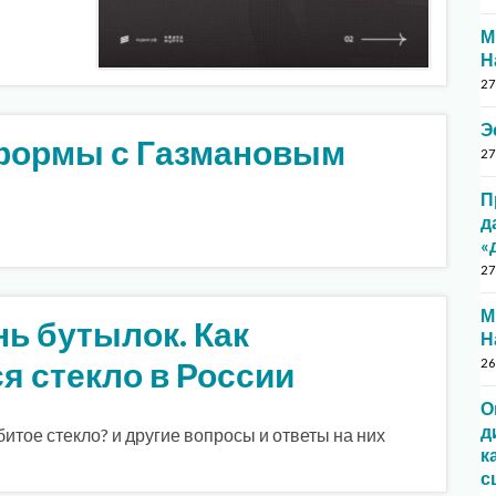
М
Н
27
Э
формы с Газмановым
27
П
д
«
27
М
ь бутылок. Как
Н
я стекло в России
26
О
д
битое стекло? и другие вопросы и ответы на них
к
с