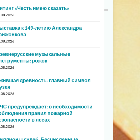
итинг «Честь имею сказать»
.08.2026
ыставка к 149-летию Александра
анжонкова
.08.2026
ревнерусские музыкальные
нструменты: рожок
.08.2026
жившая древность: главный символ
узея
.08.2026
ЧС предупреждает: о необходимости
облюдения правил пожарной
езопасности в лесах
.08.2026
иллионы судеб. Бесчисленные