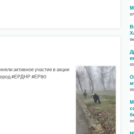
М
07
В
Х
06
Д
и
05
иняли активное участие в акции
Город #ЕРДНР #ЕР80
О
м
05
М
с
б
05
М