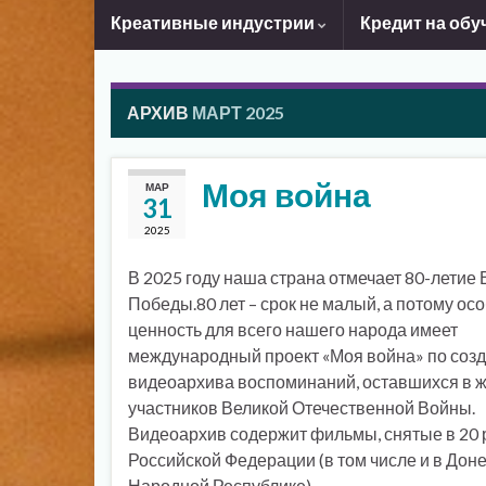
Креативные индустрии
Кредит на обу
АРХИВ
МАРТ 2025
Моя война
МАР
31
2025
В 2025 году наша страна отмечает 80-летие
Победы.80 лет – срок не малый, а потому ос
ценность для всего нашего народа имеет
международный проект «Моя война» по соз
видеоархива воспоминаний, оставшихся в 
участников Великой Отечественной Войны.
Видеоархив содержит фильмы, снятые в 20 
Российской Федерации (в том числе и в Дон
Народной Республике) …