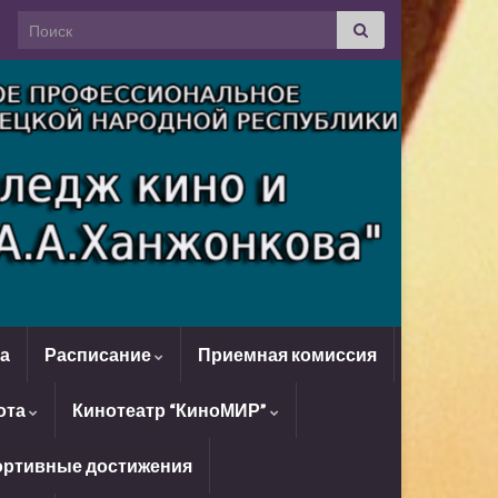
Search for:
да
Расписание
Приемная комиссия
ота
Кинотеатр “КиноМИР”
ртивные достижения