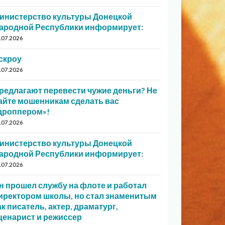
инистерство культуры Донецкой
ародной Республики информирует:
.07.2026
скроу
.07.2026
редлагают перевести чужие деньги? Не
айте мошенникам сделать вас
дроппером»!
.07.2026
инистерство культуры Донецкой
ародной Республики информирует:
.07.2026
н прошел службу на флоте и работал
иректором школы, но стал знаменитым
ак писатель, актер, драматург,
ценарист и режиссер