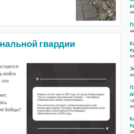
р
04
П
04
ональной гвардии
К
к
03
остаются
Э
ь войск
03
 это
П
д
ет,
«
ась
03
ее бойцы?
К
к
28