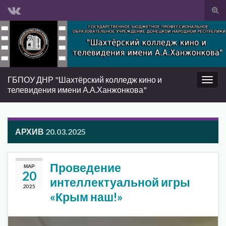
Вкл/
вык
Search for:
фор
пои
ГБПОУ ДНР "Шахтёрский колледж кино и
Вкл/
телевидения имени А.А.Ханжонкова"
выкл
нави
АРХИВ
20.03.2025
Проведение
МАР
20
интеллектуальной игры
2025
«Крым наш!»