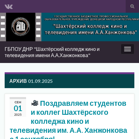
Вкл/
вык
Search for:
фор
пои
ГБПОУ ДНР "Шахтёрский колледж кино и
Вкл/
телевидения имени А.А.Ханжонкова"
выкл
нави
АРХИВ
01.09.2025
Поздравляем студентов
СЕН
01
и коллег Шахтёрского
2025
колледжа кино и
телевидения им. А.А. Ханжонкова
с 1 сентября!