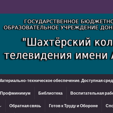
Материально-техническое обеспечение. Доступная сре
Профминимум
Библиотека
Воспитательная раб
Обратная связь
Готов к Труду и Обороне
Спо