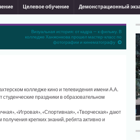
чение
Целевое обучение
Демонстрационный экз
Визуальная история: от кадра — к фильму. В
колледже Ханжонкова прошел мастер-класс по
фотографии и кинематографу
хтерском колледже кино и телевидения имени А.А.
ят студенческие праздники в образовательном
чная», «Игровая», «Спортивная», «Творческая» дают
м получения крепких знаний, ребята активно и