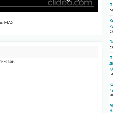
П
04
К
ре MAX:
к
03
Э
03
П
ликован.
д
«
03
К
к
28
М
Н