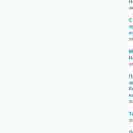
Н
24
С
л
о
23
М
Н
22
П
з
Р
н
21
Т
21
Л