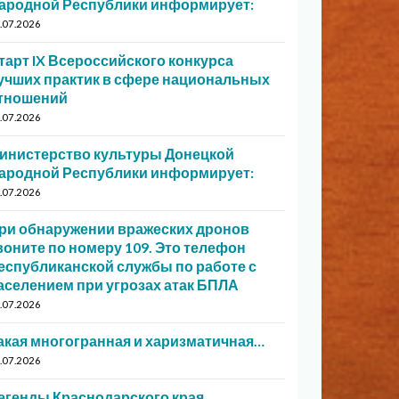
ародной Республики информирует:
.07.2026
тарт IX Всероссийского конкурса
учших практик в сфере национальных
тношений
.07.2026
инистерство культуры Донецкой
ародной Республики информирует:
.07.2026
ри обнаружении вражеских дронов
воните по номеру 109. Это телефон
еспубликанской службы по работе с
аселением при угрозах атак БПЛА
.07.2026
акая многогранная и харизматичная…
.07.2026
егенды Краснодарского края