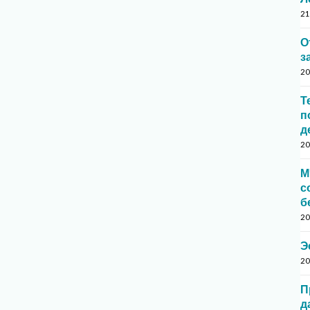
21
О
з
20
Т
п
д
20
М
с
б
20
Э
20
П
д