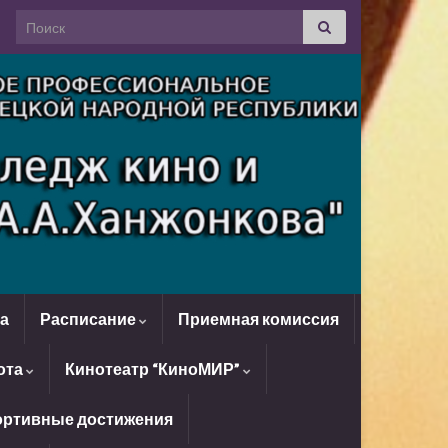
Search for:
да
Расписание
Приемная комиссия
ота
Кинотеатр “КиноМИР”
ртивные достижения