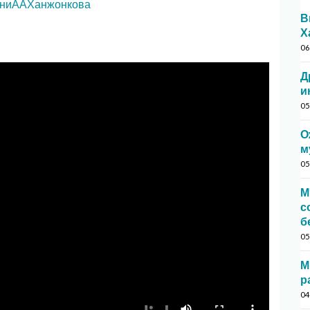
ениААХанжонкова
В
Х
06
Д
и
05
О
м
05
М
с
б
05
М
р
04