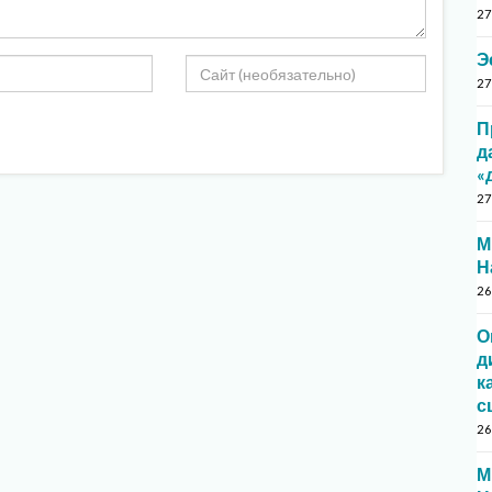
27
Э
27
П
д
«
27
М
Н
26
О
д
к
с
26
М