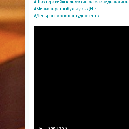
#Шахтерскийколледжкиноителевиденияим
#МинистерствоКультурыДНР
#Деньроссийскогостуденчеств