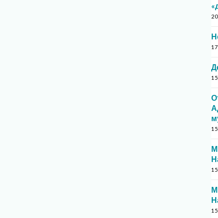
«
20
Н
17
Д
15
О
А
м
15
М
Н
15
М
Н
15