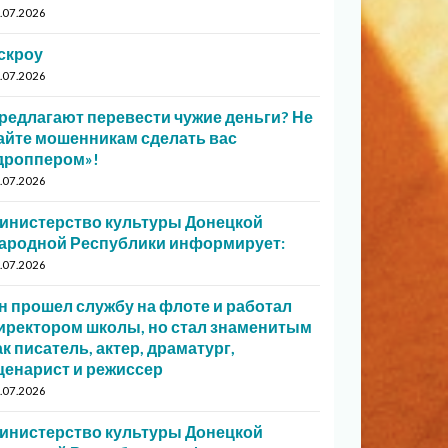
.07.2026
скроу
.07.2026
редлагают перевести чужие деньги? Не
айте мошенникам сделать вас
дроппером»!
.07.2026
инистерство культуры Донецкой
ародной Республики информирует:
.07.2026
н прошел службу на флоте и работал
иректором школы, но стал знаменитым
ак писатель, актер, драматург,
ценарист и режиссер
.07.2026
инистерство культуры Донецкой