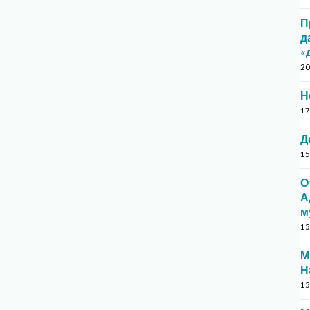
П
д
«
20
Н
17
Д
15
О
А
м
15
М
Н
15