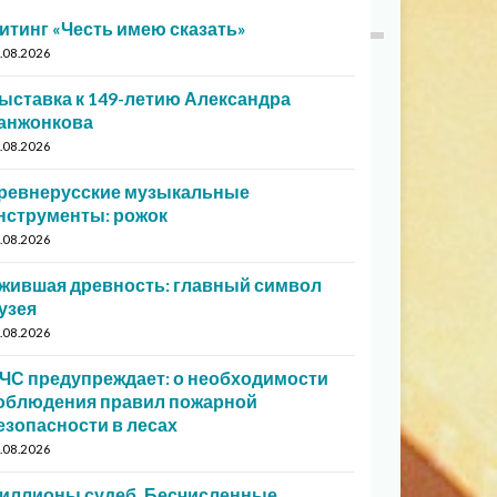
итинг «Честь имею сказать»
.08.2026
ыставка к 149-летию Александра
анжонкова
.08.2026
ревнерусские музыкальные
нструменты: рожок
.08.2026
жившая древность: главный символ
узея
.08.2026
ЧС предупреждает: о необходимости
облюдения правил пожарной
езопасности в лесах
.08.2026
иллионы судеб. Бесчисленные