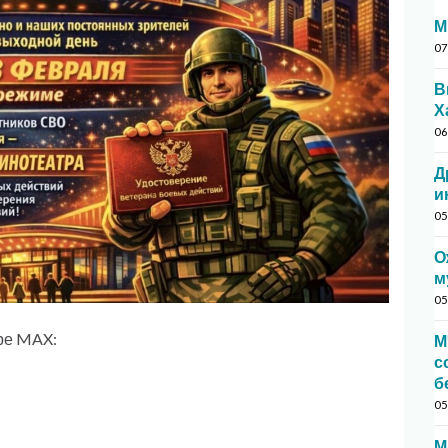
М
07
В
Х
06
Д
и
05
О
м
05
ре MAX:
М
с
б
05
М