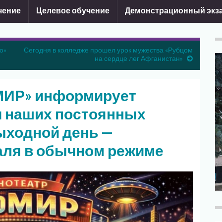
чение
Целевое обучение
Демонстрационный экз
о»
Сегодня в колледже прошел урок мужества «Рубцом
на сердце лег Афганистан»
МИР» информирует
и наших постоянных
выходной день —
аля в обычном режиме