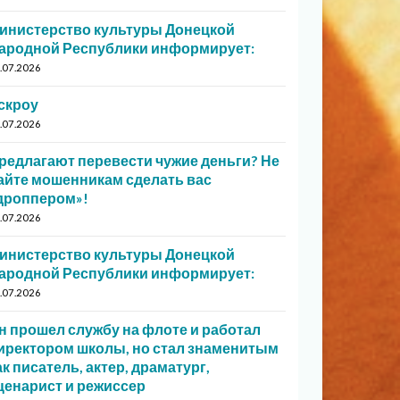
инистерство культуры Донецкой
ародной Республики информирует:
.07.2026
скроу
.07.2026
редлагают перевести чужие деньги? Не
айте мошенникам сделать вас
дроппером»!
.07.2026
инистерство культуры Донецкой
ародной Республики информирует:
.07.2026
н прошел службу на флоте и работал
иректором школы, но стал знаменитым
ак писатель, актер, драматург,
ценарист и режиссер