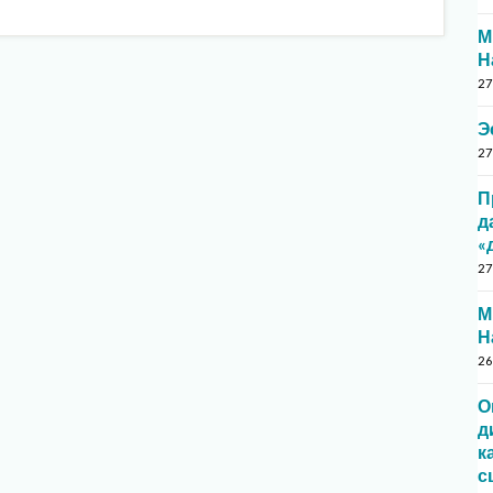
М
Н
27
Э
27
П
д
«
27
М
Н
26
О
д
к
с