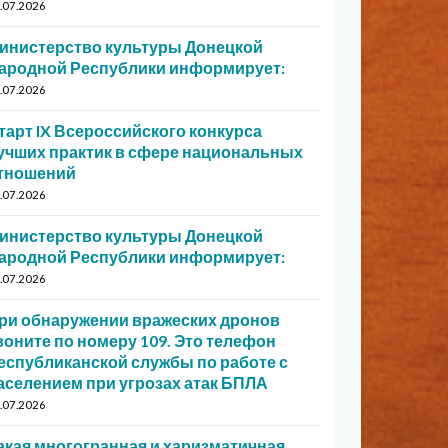
.07.2026
инистерство культуры Донецкой
ародной Республики информирует:
.07.2026
тарт IX Всероссийского конкурса
учших практик в сфере национальных
тношений
.07.2026
инистерство культуры Донецкой
ародной Республики информирует:
.07.2026
ри обнаружении вражеских дронов
воните по номеру 109. Это телефон
еспубликанской службы по работе с
аселением при угрозах атак БПЛА
.07.2026
акая многогранная и харизматичная…