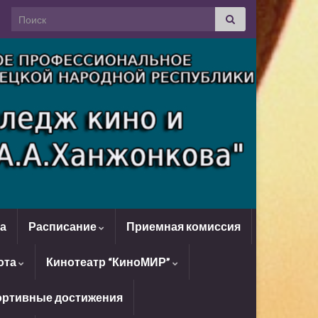
Search for:
да
Расписание
Приемная комиссия
ота
Кинотеатр “КиноМИР”
ртивные достижения