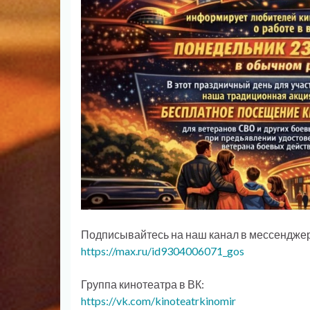
Подписывайтесь на наш канал в мессендже
https://max.ru/id9304006071_gos
Группа кинотеатра в ВК:
https://vk.com/kinoteatrkinomir