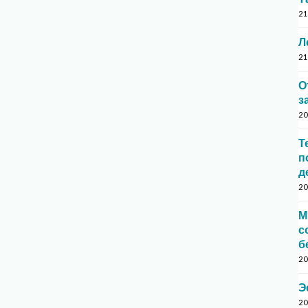
21
Л
21
О
з
20
Т
п
д
20
М
с
б
20
Э
20