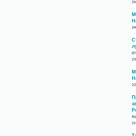
26
М
Н
24
С
л
о
23
М
Н
22
П
з
Р
н
21
Т