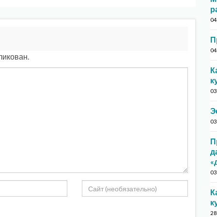
р
04
П
04
ликован.
К
к
03
Э
03
П
д
«
03
К
к
28