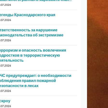
.07.2026
егенды Краснодарского края
.07.2026
тветственность за нарушение
аконодательства об экстремизме
.07.2026
ерроризм и опасность вовлечения
одростков в террористическую
еятельность
.07.2026
ЧС предупреждает: о необходимости
облюдения правил пожарной
езопасности в лесах
.07.2026
скроу
.07.2026