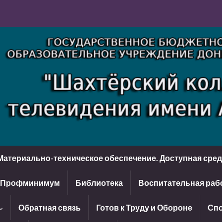
Материально-техническое обеспечение. Доступная сре
Профминимум
Библиотека
Воспитательная раб
Обратная связь
Готов к Труду и Обороне
Спо