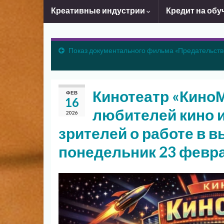
Креативные индустрии
Кредит на обу
Показ документального фильма «Предательств
Кинотеатр «Кино
ФЕВ
16
любителей кино 
2026
зрителей о работе в 
понедельник 23 февр