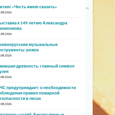
итинг «Честь имею сказать»
.08.2026
ыставка к 149-летию Александра
анжонкова
.08.2026
ревнерусские музыкальные
нструменты: рожок
.08.2026
жившая древность: главный символ
узея
.08.2026
ЧС предупреждает: о необходимости
облюдения правил пожарной
езопасности в лесах
.08.2026
иллионы судеб. Бесчисленные