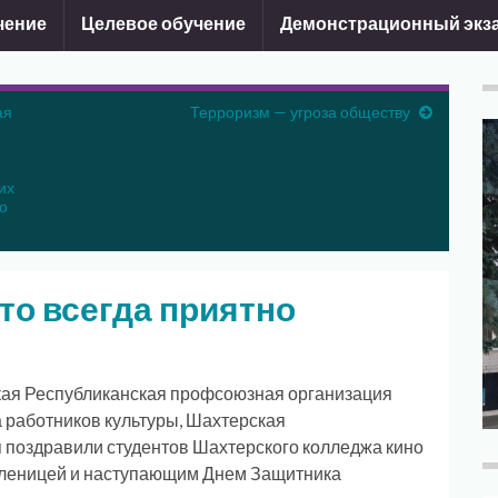
чение
Целевое обучение
Демонстрационный экз
ая
Терроризм — угроза обществу
их
о
то всегда приятно
ая Республиканская профсоюзная организация
 работников культуры, Шахтерская
 поздравили студентов Шахтерского колледжа кино
асленицей и наступающим Днем Защитника