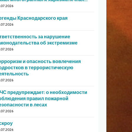
.07.2026
егенды Краснодарского края
.07.2026
тветственность за нарушение
аконодательства об экстремизме
.07.2026
ерроризм и опасность вовлечения
одростков в террористическую
еятельность
.07.2026
ЧС предупреждает: о необходимости
облюдения правил пожарной
езопасности в лесах
.07.2026
скроу
.07.2026