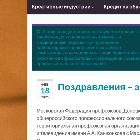
Креативные индустрии
Кредит на обу
X открытая дистанционная научно-методическ
конференция «Инновационные методы и
традиционные подходы при проведении
лабораторных и практических занятий по
компьютерным дисциплинам» среди педагогическ
работников образовательных учреждений среднег
профессионального образования
Поздравления – э
ФЕВ
18
2026
Московская Федерация профсоюзов, Донецк
общероссийского профессионального союза
территориальная профсоюзная организация
и телевидения имени А.А. Ханжонкова с М