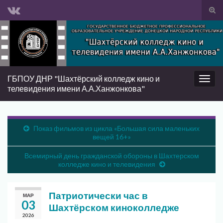
Вкл/
вык
Search for:
фор
пои
ГБПОУ ДНР "Шахтёрский колледж кино и
Вкл/
телевидения имени А.А.Ханжонкова"
выкл
нави
Показ фильмов из цикла «Большая сила маленьких
вещей 16+»
Всемирный день гражданской обороны в Шахтерском
колледже кино и телевидения
Патриотически час в
МАР
03
Шахтёрском киноколледже
2026