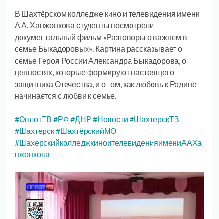
В Шахтёрском колледже кино и телевидения имени
А.А. Ханжонкова студенты посмотрели
документальный фильм «Разговоры о важном в
семье Быкадоровых». Картина рассказывает о
семье Героя России Александра Быкадорова, о
ценностях, которые формируют настоящего
защитника Отечества, и о том, как любовь к Родине
начинается с любви к семье.
#ОплотТВ #РФ #ДНР #Новости #ШахтерскТВ
#Шахтерск #ШахтёрскийМО
#ШахерскийколледжкиноителевиденияимениААХа
нжонкова