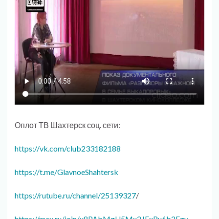
Оплот ТВ Шахтерск соц. сети:
https://vk.com/club233182188
https://t.me/GlavnoeShahtersk
https://rutube.ru/channel/25139327
/
https://max.ru/join/x8PAbMgU5Mx2JExRu6b2Egy-