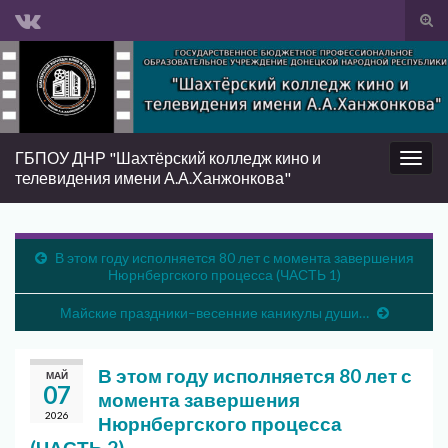
Вкл/
вык
Search for:
фор
пои
ГБПОУ ДНР "Шахтёрский колледж кино и
Вкл/
телевидения имени А.А.Ханжонкова"
выкл
нави
В этом году исполняется 80 лет с момента завершения
Нюрнбергского процесса (ЧАСТЬ 1)
Майские праздники–весенние каникулы души…
В этом году исполняется 80 лет с
МАЙ
07
момента завершения
2026
Нюрнбергского процесса
(ЧАСТЬ 2)