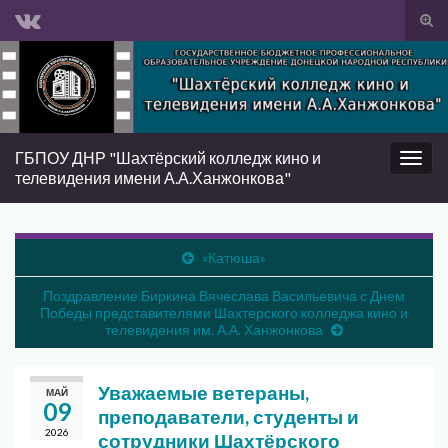
Вкл/
вык
Search for:
фор
пои
ГБПОУ ДНР "Шахтёрский колледж кино и
Вкл/
телевидения имени А.А.Ханжонкова"
выкл
нави
«Катюша»
Поздравление Биркина Вячеслава Васильевича с Днем
Победы представителями Шахтерского колледжа кино и
телевидения им. А.А. Ханжонкова
Уважаемые ветераны,
МАЙ
09
преподаватели, студенты и
2026
сотрудники Шахтёрского